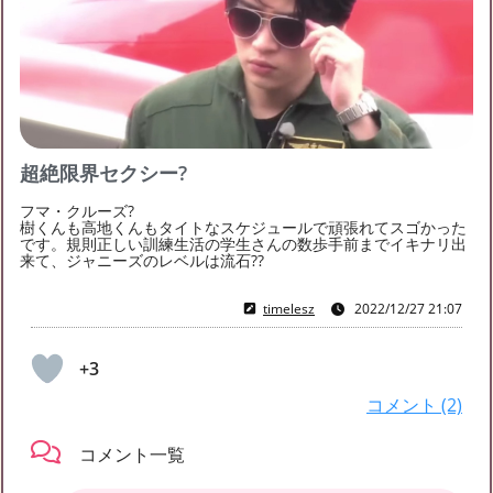
フォロー
3
フォロワー
3
はっちのチケット募集
はっちの友達募集
募集中
はっちのブログ月別アーカイブ
eighterさんと仲良くなりたいです♡
超絶限界セクシー?
周りに語り合えるeighter友達がいません。 些細なこ
2023年2月
(1)
2023年1月
(2)
2022年12月
(5)
フマ・クルーズ?
とでも、一大事でも、一緒に楽しめる仲間を募集
樹くんも高地くんもタイトなスケジュールで頑張れてスゴかった
です。規則正しい訓練生活の学生さんの数歩手前までイキナリ出
来て、ジャニーズのレベルは流石??
timelesz
2022/12/27 21:07
+3
コメント (2)
コメント一覧