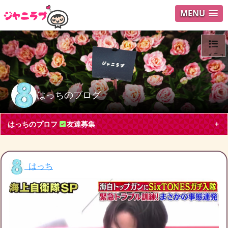
MENU
メニュ
ログイ
はっちのブログ
ユーザ
はっちのプロフ
友達募集
Search
はっち
はっち
神奈川県 会社員20代
関ジャニ∞, SixTONES
ブログ投稿
8
36