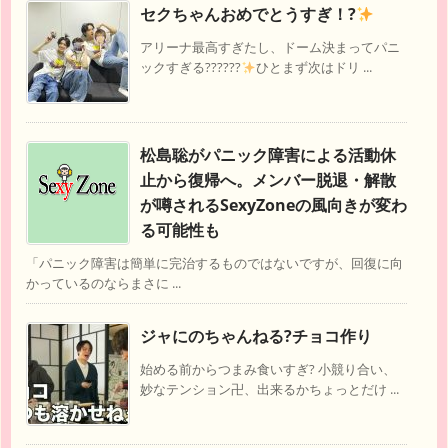
セクちゃんおめでとうすぎ！?
アリーナ最高すぎたし、ドーム決まってパニ
ックすぎる??????
ひとまず次はドリ ...
松島聡がパニック障害による活動休
止から復帰へ。メンバー脱退・解散
が噂されるSexyZoneの風向きが変わ
る可能性も
「パニック障害は簡単に完治するものではないですが、回復に向
かっているのならまさに ...
ジャにのちゃんねる?チョコ作り
始める前からつまみ食いすぎ? 小競り合い、
妙なテンション卍、出来るかちょっとだけ ...