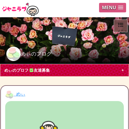
MENU
メニュ
ログイ
めぃのブログ
ユーザ
めぃのプロフ
友達募集
Search
めぃ
めぃ
東京都 会社員40代
嵐, Sexy Zone, Snow Man, ジャニーズJr.
ブログ投稿
157
11290