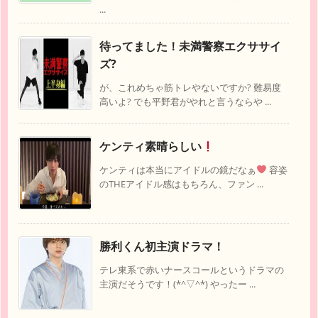
...
待ってました！未満警察エクササイ
ズ?
が、これめちゃ筋トレやないですか? 難易度
高いよ? でも平野君がやれと言うならや ...
ケンティ素晴らしい
ケンティは本当にアイドルの鏡だなぁ
容姿
のTHEアイドル感はもちろん、ファン ...
勝利くん初主演ドラマ！
テレ東系で赤いナースコールというドラマの
主演だそうです！(*^▽^*) やったー ...