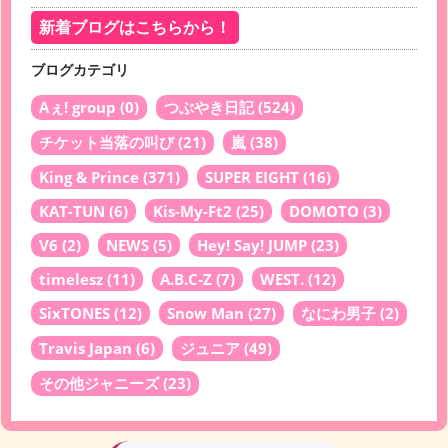
新着ブログはこちらから！
ブログカテゴリ
Aぇ! group
(0)
つぶやき日記
(524)
チケット当落の叫び
(21)
嵐
(38)
King & Prince
(371)
SUPER EIGHT
(16)
KAT-TUN
(6)
Kis-My-Ft2
(25)
DOMOTO
(3)
V6
(2)
NEWS
(5)
Hey! Say! JUMP
(23)
timelesz
(11)
A.B.C-Z
(7)
WEST.
(12)
SixTONES
(12)
Snow Man
(27)
なにわ男子
(2)
Travis Japan
(6)
ジュニア
(49)
その他ジャニーズ
(23)