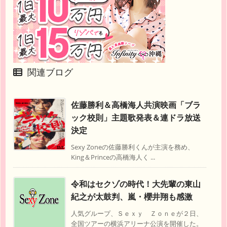
関連ブログ
佐藤勝利＆高橋海人共演映画「ブラ
ック校則」主題歌発表＆連ドラ放送
決定
Sexy Zoneの佐藤勝利くんが主演を務め、
King＆Princeの高橋海人く ...
令和はセクゾの時代！大先輩の東山
紀之が太鼓判、嵐・櫻井翔も感激
人気グループ、Ｓｅｘｙ Ｚｏｎｅが２日、
全国ツアーの横浜アリーナ公演を開催した。