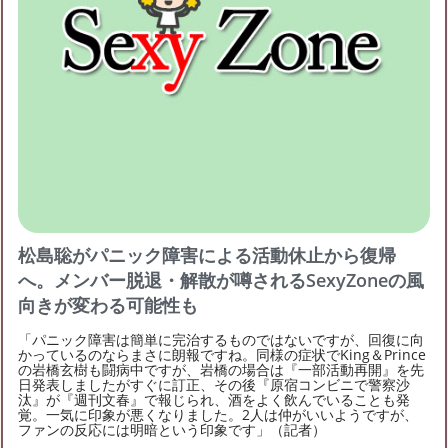
フォロー
1
フォロワー
3
めぃのチケット募集
めぃの友達募集
募集中
めぃのブログ月別アーカイブ
お友達募集
初めまして
40代で都内に住んでいるめぃといいま
2023年4月
(2)
2023年3月
(3)
2023年2月
(5)
す。 周りにはジャニーズ好きの友達がいないので、
2023年1月
(3)
2022年12月
(8)
2019年12月
(3)
2019年11月
(1)
2019年9月
(16)
2019年8月
(8)
松島聡がパニック障害による活動休止から復帰
2019年7月
(5)
2019年6月
(31)
2019年5月
(33)
へ。メンバー脱退・解散が噂されるSexyZoneの風
向きが変わる可能性も
2019年4月
(39)
「パニック障害は簡単に完治するものではないですが、回復に向
かっているのならまさに朗報ですね。同様の症状でKing＆Prince
の岩橋玄樹も闘病中ですが、岩橋の場合は『一部活動再開』を先
日発表しましたがすぐに訂正、その後『原宿コンビニで警察沙
汰』が『週刊文春』で報じられ、酒をよく飲んでいることも発
覚。一気に印象が悪くなりました。2人は仲がいいようですが、
ファンの反応には明暗という印象です」（記者）