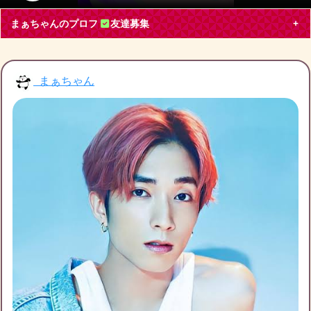
まぁちゃんのプロフ
友達募集
まぁちゃん
まぁちゃん
東京都 会社員30代
嵐, Hey! Say! JUMP, Snow Man, ジャニーズJr., その他
ブログ投稿
77
2205
フォロー
1
フォロワー
3
まぁちゃんのチケット募集
まぁちゃんの友達募集
募集中
まぁちゃんのブログ月別アーカイブ
友達募集
Hey! Say! JUMPの山田涼介くん、Snow Manの阿部
2023年4月
(1)
2023年3月
(4)
2023年2月
(6)
亮平くん、深澤辰哉くん同期組が好き