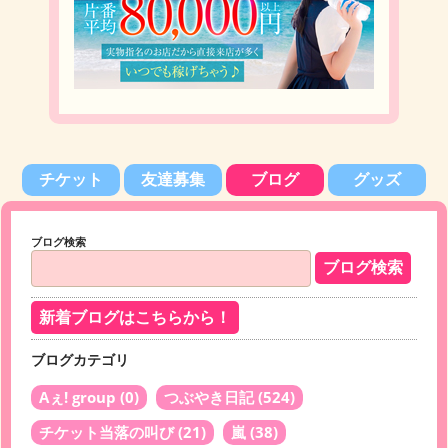
チケット
友達募集
ブログ
グッズ
ブログ検索
新着ブログはこちらから！
ブログカテゴリ
Aぇ! group
(0)
つぶやき日記
(524)
チケット当落の叫び
(21)
嵐
(38)