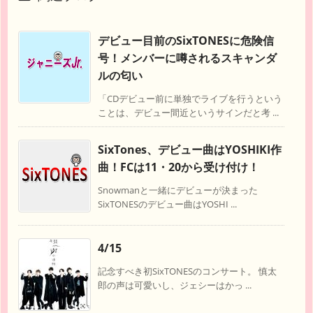
デビュー目前のSixTONESに危険信
号！メンバーに噂されるスキャンダ
ルの匂い
「CDデビュー前に単独でライブを行うという
ことは、デビュー間近というサインだと考 ...
SixTones、デビュー曲はYOSHIKI作
曲！FCは11・20から受け付け！
Snowmanと一緒にデビューが決まった
SixTONESのデビュー曲はYOSHI ...
4/15
記念すべき初SixTONESのコンサート。 慎太
郎の声は可愛いし、ジェシーはかっ ...