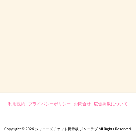
利用規約
プライバシーポリシー
お問合せ
広告掲載について
Copyright ©
2026
ジャニーズチケット掲示板 ジャニラブ
All Rights Reserved.