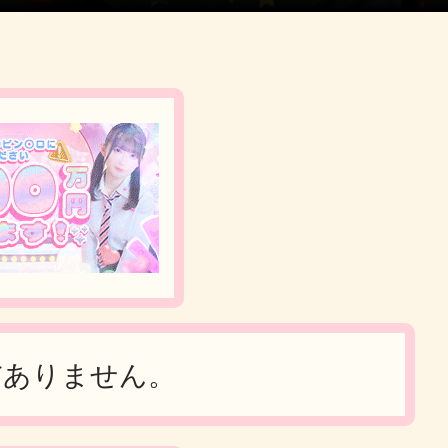
だありません。