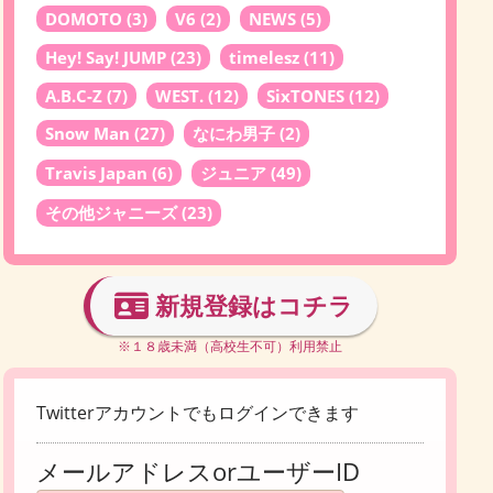
DOMOTO
(3)
V6
(2)
NEWS
(5)
Hey! Say! JUMP
(23)
timelesz
(11)
A.B.C-Z
(7)
WEST.
(12)
SixTONES
(12)
Snow Man
(27)
なにわ男子
(2)
Travis Japan
(6)
ジュニア
(49)
その他ジャニーズ
(23)
新規登録はコチラ
※１８歳未満（高校生不可）利用禁止
Twitterアカウントでもログインできます
メールアドレスorユーザーID