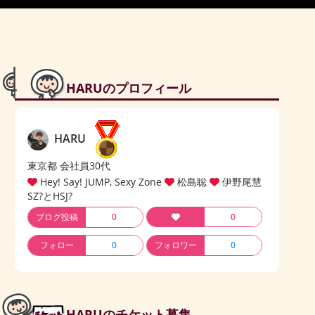
HARUのプロフィール
HARU
東京都 会社員30代
Hey! Say! JUMP, Sexy Zone
松島聡
伊野尾慧
SZ?とHSJ?
ブログ投稿
0
0
フォロー
0
フォロワー
0
HARUのチケット募集