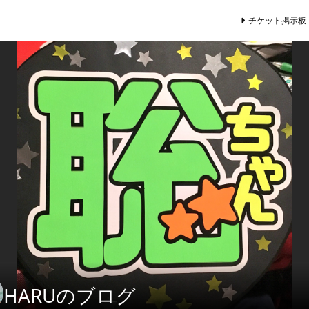
チケット掲示板
HARUのブログ