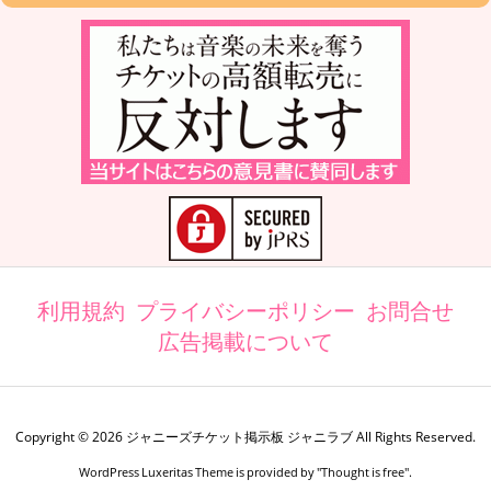
利用規約
プライバシーポリシー
お問合せ
広告掲載について
Copyright ©
2026
ジャニーズチケット掲示板 ジャニラブ
All Rights Reserved.
WordPress Luxeritas Theme is provided by "
Thought is free
".