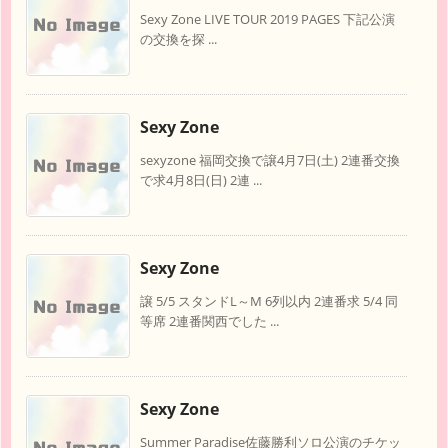
Sexy Zone LIVE TOUR 2019 PAGES 下記公演
の交換を探 ...
Sexy Zone
sexyzone 福岡交換で譲4月7日(土) 2連番交換
で求4月8日(日) 2連 ...
Sexy Zone
譲 5/5 スタンドL～M 6列以内 2連番求 5/4 同
等席 2連番関西でした ...
Sexy Zone
Summer Paradise佐藤勝利ソロ公演のチケッ