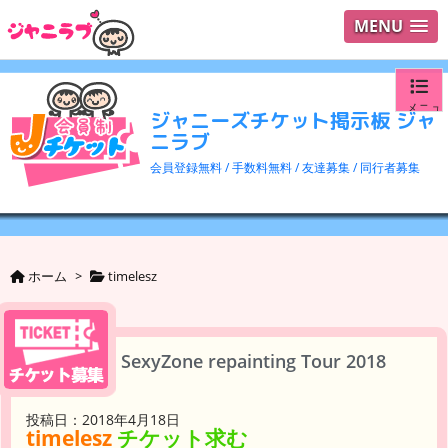
MENU
メニュ
ジャニーズチケット掲示板 ジャ
ニラブ
ログイ
会員登録無料 / 手数料無料 / 友達募集 / 同行者募集
ユーザ
検索
ホーム
>
timelesz
SexyZone repainting Tour 2018
投稿日：2018年4月18日
timelesz
チケット求む