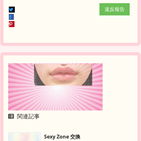
違反報告
関連記事
Sexy Zone 交換