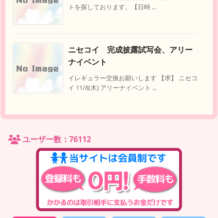
トを探しております。【日時 ...
ニセコイ 完成披露試写会、アリー
ナイベント
イレギュラー交換お願いします 【求】 ニセコ
イ 11/8(木) アリーナイベント ...
ユーザー数：76112