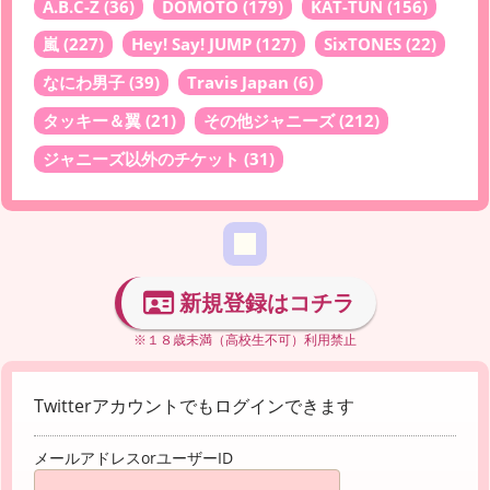
A.B.C-Z
(36)
DOMOTO
(179)
KAT-TUN
(156)
嵐
(227)
Hey! Say! JUMP
(127)
SixTONES
(22)
なにわ男子
(39)
Travis Japan
(6)
タッキー＆翼
(21)
その他ジャニーズ
(212)
ジャニーズ以外のチケット
(31)
新規登録はコチラ
※１８歳未満（高校生不可）利用禁止
Twitterアカウントでもログインできます
メールアドレスorユーザーID