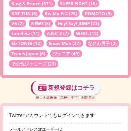
King & Prince
(371)
SUPER EIGHT
(16)
KAT-TUN
(6)
Kis-My-Ft2
(25)
DOMOTO
(3)
V6
(2)
NEWS
(5)
Hey! Say! JUMP
(23)
timelesz
(11)
A.B.C-Z
(7)
WEST.
(12)
SixTONES
(12)
Snow Man
(27)
なにわ男子
(2)
Travis Japan
(6)
ジュニア
(49)
その他ジャニーズ
(23)
新規登録はコチラ
※１８歳未満（高校生不可）利用禁止
Twitterアカウントでもログインできます
メールアドレスorユーザーID