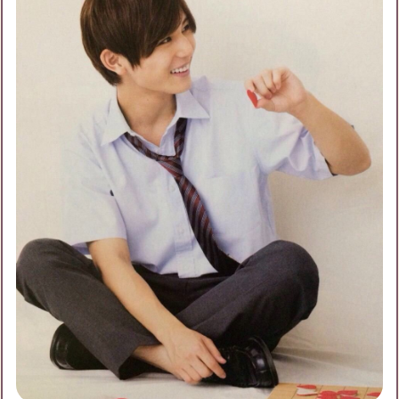
フォロー
9
フォロワー
7
あーたんのチケット募集
あーたんの友達募集
募集中
あーたんのブログ月別アーカイブ
Hey!Say!JUMP
Hey!Say!JUMPのファンです｡ファンになって浅いの
2021年4月
(1)
2021年1月
(3)
2020年10月
(6)
で､色々お話できる人いませんかl? 山田く
2020年9月
(13)
2020年8月
(11)
2020年7月
(19)
2020年6月
(25)
2020年5月
(33)
2020年4月
(28)
2020年3月
(30)
2020年2月
(25)
2020年1月
(33)
2019年12月
(13)