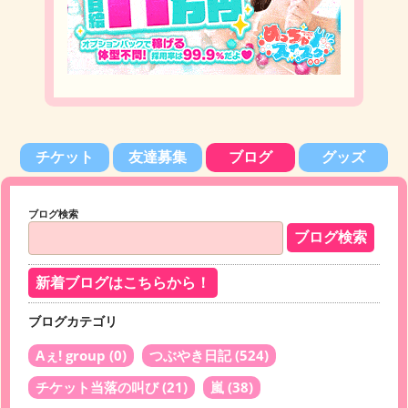
チケット
友達募集
ブログ
グッズ
ブログ検索
新着ブログはこちらから！
ブログカテゴリ
Aぇ! group
(0)
つぶやき日記
(524)
チケット当落の叫び
(21)
嵐
(38)