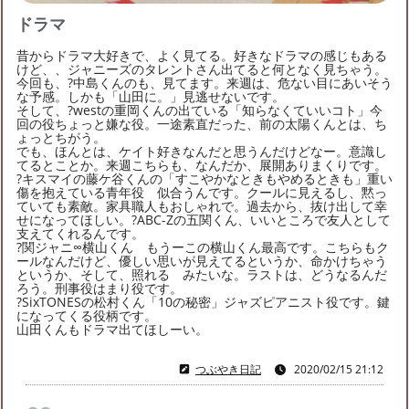
ドラマ
昔からドラマ大好きで、よく見てる。好きなドラマの感じもある
けど、、ジャニーズのタレントさん出てると何となく見ちゃう。
今回も、?中島くんのも、見てます。来週は、危ない目にあいそう
な予感。しかも「山田に。」見逃せないです。
そして、?westの重岡くんの出ている「知らなくていいコト」今
回の役ちょっと嫌な役。一途素直だった、前の太陽くんとは、ち
ょっとちがう。
でも、ほんとは、ケイト好きなんだと思うんだけどなー。意識し
てるとことか。来週こちらも、なんだか、展開ありまくりです。
?キスマイの藤ケ谷くんの「すこやかなときもやめるときも」重い
傷を抱えている青年役 似合うんです。クールに見えるし、黙っ
ていても素敵。家具職人もおしゃれで。過去から、抜け出して幸
せになってほしい。?ABC-Zの五関くん、いいところで友人として
支えてくれるんです。
?関ジャニ∞横山くん もうーこの横山くん最高です。こちらもク
ールなんだけど、優しい思いが見えてるというか、命かけちゃう
というか、そして、照れる みたいな。ラストは、どうなるんだ
ろう。刑事役はまり役です。
?SixTONESの松村くん「10の秘密」ジャズピアニスト役です。鍵
になってくる役柄です。
山田くんもドラマ出てほしーい。
つぶやき日記
2020/02/15 21:12