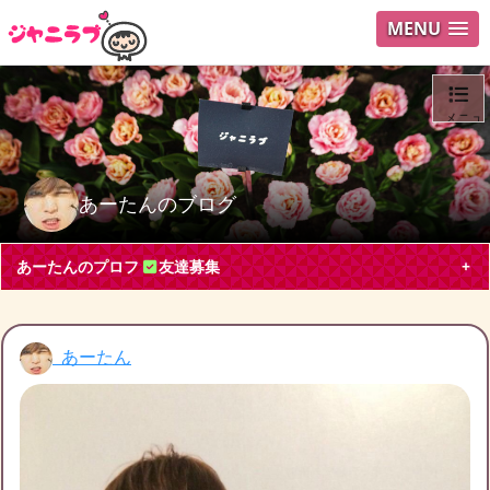
MENU
メニュ
ログイ
あーたんのブログ
ユーザ
あーたんのプロフ
友達募集
Search
あーたん
あーたん
大阪府 その他40代
V6, KinKi Kids, Hey! Say! JUMP
山田涼介
堂本剛
Hey!Say!JUMP大好きになりました｡仲良くしたいです｡
ブログ投稿
240
20924