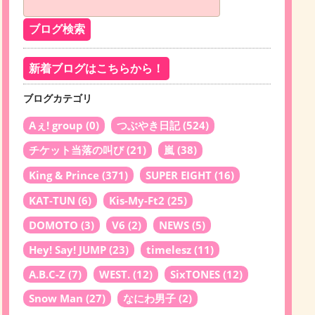
新着ブログはこちらから！
ブログカテゴリ
Aぇ! group
(0)
つぶやき日記
(524)
チケット当落の叫び
(21)
嵐
(38)
King & Prince
(371)
SUPER EIGHT
(16)
KAT-TUN
(6)
Kis-My-Ft2
(25)
DOMOTO
(3)
V6
(2)
NEWS
(5)
Hey! Say! JUMP
(23)
timelesz
(11)
A.B.C-Z
(7)
WEST.
(12)
SixTONES
(12)
Snow Man
(27)
なにわ男子
(2)