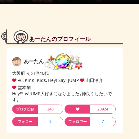
あーたんのプロフィール
あーたん
大阪府 その他40代
V6, KinKi Kids, Hey! Say! JUMP
山田涼介
堂本剛
Hey!Say!JUMP大好きになりました｡仲良くしたいで
す｡
ブログ投稿
240
20924
フォロー
9
フォロワー
7