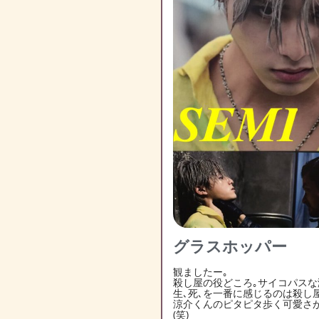
グラスホッパー
観ましたー｡
殺し屋の役どころ｡サイコパスな
生､死､を一番に感じるのは殺し
涼介くんのピタピタ歩く可愛さ
(笑)