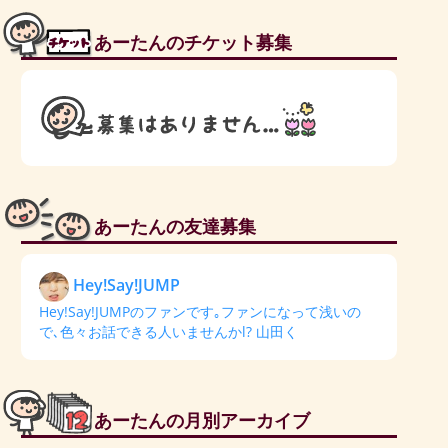
あーたんのチケット募集
あーたんの友達募集
Hey!Say!JUMP
Hey!Say!JUMPのファンです｡ファンになって浅いの
で､色々お話できる人いませんかl? 山田く
あーたんの月別アーカイブ