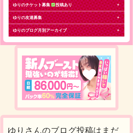
ゆりのチケット募集
投稿あり
ゆりの友達募集
関ジャニ∞
ゆりのブログ月別アーカイブ
譲)1月14日土曜日 大阪 2連求)12月18日日曜日 東京2
連お席出てからのお取引希望です。お心当
関ジャニ∞
12月10日札幌 1枚アリーナまたはスタンド~8列希望
です多少の積み可能です。お心当たりのある方お願
ゆりさんのブログ投稿はまだ