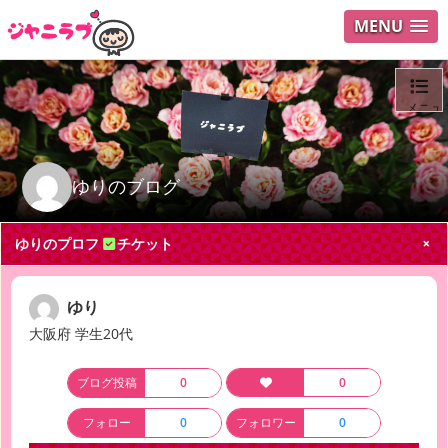
MENU
メニュ
ログイ
ゆりのブログ
ユーザ
ゆりのプロフ
チケット
Search
ゆり
大阪府 学生20代
ブログ投稿
0
0
フォロー
0
フォロワー
0