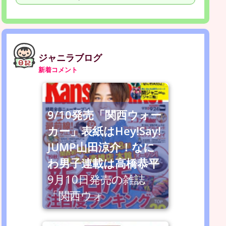
ジャニラブログ
新着コメント
9/10発売「関西ウォー
カー」表紙はHey!Say!
JUMP山田涼介！なに
わ男子連載は高橋恭平
9月10日発売の雑誌
「関西ウォ