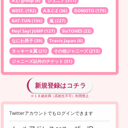
Aぇ! group
(6)
ジュニア
(317)
WEST.
(192)
A.B.C-Z
(36)
DOMOTO
(179)
KAT-TUN
(156)
嵐
(227)
Hey! Say! JUMP
(127)
SixTONES
(22)
なにわ男子
(39)
Travis Japan
(6)
タッキー＆翼
(21)
その他ジャニーズ
(213)
ジャニーズ以外のチケット
(31)
新規登録はコチラ
※１８歳未満（高校生不可）利用禁止
Twitterアカウントでもログインできます