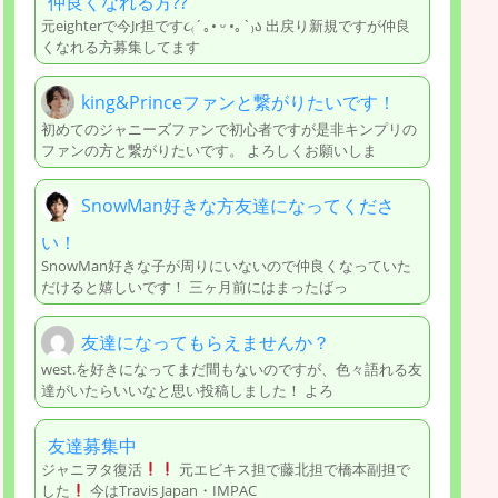
仲良くなれる方??
元eighterで今Jr担です૮₍´｡• ᵕ •｡`₎ა 出戻り新規ですが仲良
くなれる方募集してます
king&Princeファンと繋がりたいです！
初めてのジャニーズファンで初心者ですが是非キンプリの
ファンの方と繋がりたいです。 よろしくお願いしま
SnowMan好きな方友達になってくださ
い！
SnowMan好きな子が周りにいないので仲良くなっていた
だけると嬉しいです！ 三ヶ月前にはまったばっ
友達になってもらえませんか？
west.を好きになってまだ間もないのですが、色々語れる友
達がいたらいいなと思い投稿しました！ よろ
友達募集中
ジャニヲタ復活
元エビキス担で藤北担で橋本副担で
した
今はTravis Japan・IMPAC