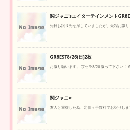
関ジャニ’sエイターテインメントGR8E
先日お譲り先を探していましたが、先程お譲りす
GR8EST8/26(日)2枚
お譲り願います。 京セラ8/26 譲って下さい！ GR8E
関ジャニ∞
友人と重複した為、定価＋手数料でお譲りします。【譲】