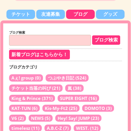
チケット
友達募集
ブログ
グッズ
ブログ検索
新着ブログはこちらから！
ブログカテゴリ
Aぇ! group
(0)
つぶやき日記
(524)
チケット当落の叫び
(21)
嵐
(38)
King & Prince
(371)
SUPER EIGHT
(16)
KAT-TUN
(6)
Kis-My-Ft2
(25)
DOMOTO
(3)
V6
(2)
NEWS
(5)
Hey! Say! JUMP
(23)
timelesz
(11)
A.B.C-Z
(7)
WEST.
(12)