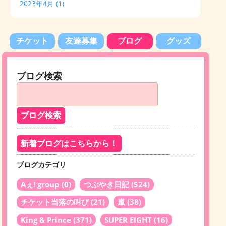
2023年4月
(1)
チケット
友達募集
ブログ
グッズ
ブログ検索
新着ブログはこちらから！
ブログカテゴリ
Aぇ! group
(0)
つぶやき日記
(524)
チケット当落の叫び
(21)
嵐
(38)
King & Prince
(371)
SUPER EIGHT
(16)