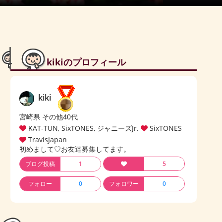
kikiのプロフィール
kiki
宮崎県 その他40代
KAT-TUN, SixTONES, ジャニーズJr.
SixTONES
TravisJapan
初めまして♡お友達募集してます。
ブログ投稿
1
5
フォロー
0
フォロワー
0