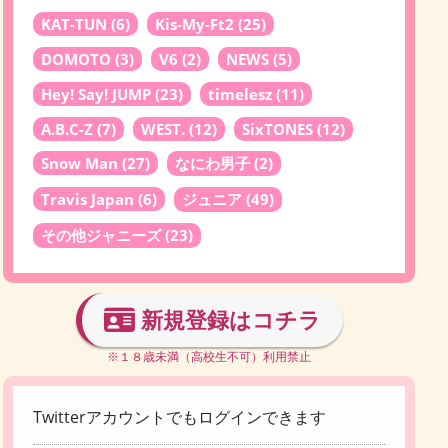
KAT-TUN
(6)
Kis-My-Ft2
(25)
DOMOTO
(3)
V6
(2)
NEWS
(5)
Hey! Say! JUMP
(23)
timelesz
(11)
A.B.C-Z
(7)
WEST.
(12)
SixTONES
(12)
Snow Man
(27)
なにわ男子
(2)
Travis Japan
(6)
ジュニア
(49)
その他ジャニーズ
(23)
新規登録はコチラ
※１８歳未満（高校生不可）利用禁止
Twitterアカウントでもログインできます