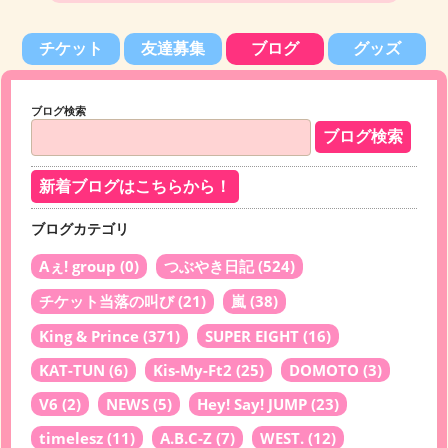
チケット
友達募集
ブログ
グッズ
ブログ検索
新着ブログはこちらから！
ブログカテゴリ
Aぇ! group
(0)
つぶやき日記
(524)
チケット当落の叫び
(21)
嵐
(38)
King & Prince
(371)
SUPER EIGHT
(16)
KAT-TUN
(6)
Kis-My-Ft2
(25)
DOMOTO
(3)
V6
(2)
NEWS
(5)
Hey! Say! JUMP
(23)
timelesz
(11)
A.B.C-Z
(7)
WEST.
(12)