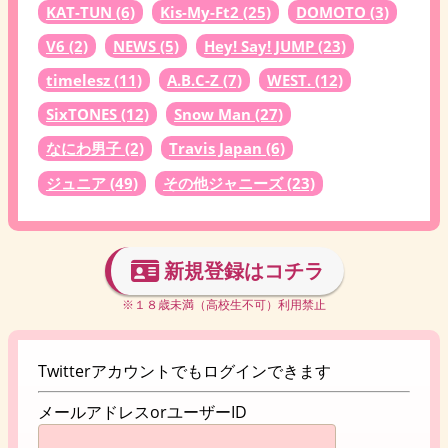
KAT-TUN
(6)
Kis-My-Ft2
(25)
DOMOTO
(3)
V6
(2)
NEWS
(5)
Hey! Say! JUMP
(23)
timelesz
(11)
A.B.C-Z
(7)
WEST.
(12)
SixTONES
(12)
Snow Man
(27)
なにわ男子
(2)
Travis Japan
(6)
ジュニア
(49)
その他ジャニーズ
(23)
新規登録はコチラ
※１８歳未満（高校生不可）利用禁止
Twitterアカウントでもログインできます
メールアドレスorユーザーID