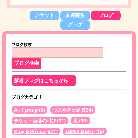
チケット
友達募集
ブログ
グッズ
ブログ検索
新着ブログはこちらから！
ブログカテゴリ
Aぇ! group
(0)
つぶやき日記
(524)
チケット当落の叫び
(21)
嵐
(38)
King & Prince
(371)
SUPER EIGHT
(16)