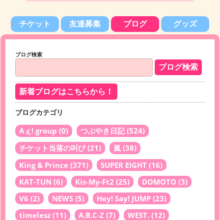
チケット
友達募集
ブログ
グッズ
ブログ検索
新着ブログはこちらから！
ブログカテゴリ
Aぇ! group
(0)
つぶやき日記
(524)
チケット当落の叫び
(21)
嵐
(38)
King & Prince
(371)
SUPER EIGHT
(16)
KAT-TUN
(6)
Kis-My-Ft2
(25)
DOMOTO
(3)
V6
(2)
NEWS
(5)
Hey! Say! JUMP
(23)
timelesz
(11)
A.B.C-Z
(7)
WEST.
(12)