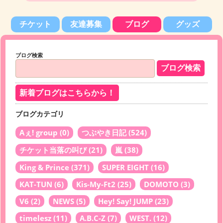
チケット
友達募集
ブログ
グッズ
ブログ検索
新着ブログはこちらから！
ブログカテゴリ
Aぇ! group
(0)
つぶやき日記
(524)
チケット当落の叫び
(21)
嵐
(38)
King & Prince
(371)
SUPER EIGHT
(16)
KAT-TUN
(6)
Kis-My-Ft2
(25)
DOMOTO
(3)
V6
(2)
NEWS
(5)
Hey! Say! JUMP
(23)
timelesz
(11)
A.B.C-Z
(7)
WEST.
(12)