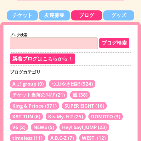
チケット
友達募集
ブログ
グッズ
ブログ検索
新着ブログはこちらから！
ブログカテゴリ
Aぇ! group
(0)
つぶやき日記
(524)
チケット当落の叫び
(21)
嵐
(38)
King & Prince
(371)
SUPER EIGHT
(16)
KAT-TUN
(6)
Kis-My-Ft2
(25)
DOMOTO
(3)
V6
(2)
NEWS
(5)
Hey! Say! JUMP
(23)
timelesz
(11)
A.B.C-Z
(7)
WEST.
(12)