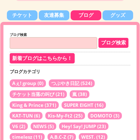
チケット
友達募集
ブログ
グッズ
ブログ検索
新着ブログはこちらから！
ブログカテゴリ
Aぇ! group
(0)
つぶやき日記
(524)
チケット当落の叫び
(21)
嵐
(38)
King & Prince
(371)
SUPER EIGHT
(16)
KAT-TUN
(6)
Kis-My-Ft2
(25)
DOMOTO
(3)
V6
(2)
NEWS
(5)
Hey! Say! JUMP
(23)
timelesz
(11)
A.B.C-Z
(7)
WEST.
(12)