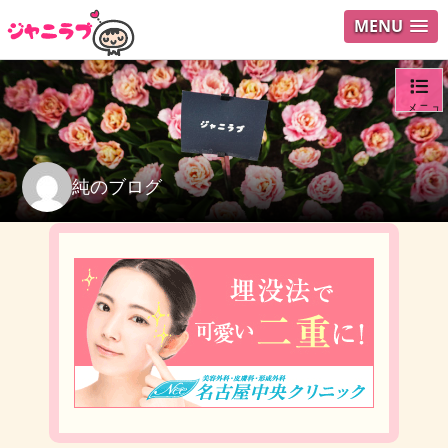
MENU
メニュ
ログイ
純のブログ
ユーザ
検索