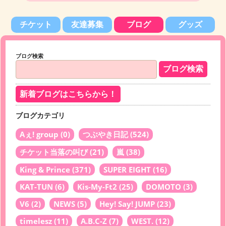
チケット
友達募集
ブログ
グッズ
ブログ検索
新着ブログはこちらから！
ブログカテゴリ
Aぇ! group
(0)
つぶやき日記
(524)
チケット当落の叫び
(21)
嵐
(38)
King & Prince
(371)
SUPER EIGHT
(16)
KAT-TUN
(6)
Kis-My-Ft2
(25)
DOMOTO
(3)
V6
(2)
NEWS
(5)
Hey! Say! JUMP
(23)
timelesz
(11)
A.B.C-Z
(7)
WEST.
(12)