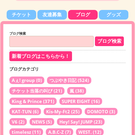
チケット
友達募集
ブログ
グッズ
ブログ検索
新着ブログはこちらから！
ブログカテゴリ
Aぇ! group
(0)
つぶやき日記
(524)
チケット当落の叫び
(21)
嵐
(38)
King & Prince
(371)
SUPER EIGHT
(16)
KAT-TUN
(6)
Kis-My-Ft2
(25)
DOMOTO
(3)
V6
(2)
NEWS
(5)
Hey! Say! JUMP
(23)
timelesz
(11)
A.B.C-Z
(7)
WEST.
(12)