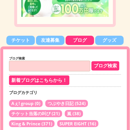
チケット
友達募集
ブログ
グッズ
ブログ検索
新着ブログはこちらから！
ブログカテゴリ
Aぇ! group
(0)
つぶやき日記
(524)
チケット当落の叫び
(21)
嵐
(38)
King & Prince
(371)
SUPER EIGHT
(16)