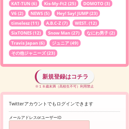
KAT-TUN
(6)
Kis-My-Ft2
(25)
DOMOTO
(3)
V6
(2)
NEWS
(5)
Hey! Say! JUMP
(23)
timelesz
(11)
A.B.C-Z
(7)
WEST.
(12)
SixTONES
(12)
Snow Man
(27)
なにわ男子
(2)
Travis Japan
(6)
ジュニア
(49)
その他ジャニーズ
(23)
新規登録はコチラ
※１８歳未満（高校生不可）利用禁止
Twitterアカウントでもログインできます
メールアドレスorユーザーID