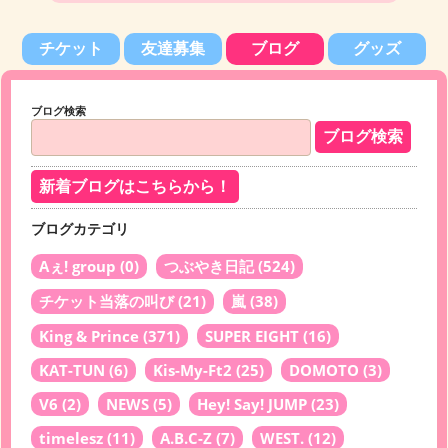
チケット
友達募集
ブログ
グッズ
ブログ検索
新着ブログはこちらから！
ブログカテゴリ
Aぇ! group
(0)
つぶやき日記
(524)
チケット当落の叫び
(21)
嵐
(38)
King & Prince
(371)
SUPER EIGHT
(16)
KAT-TUN
(6)
Kis-My-Ft2
(25)
DOMOTO
(3)
V6
(2)
NEWS
(5)
Hey! Say! JUMP
(23)
timelesz
(11)
A.B.C-Z
(7)
WEST.
(12)