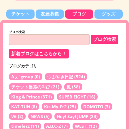
チケット
友達募集
ブログ
グッズ
ブログ検索
新着ブログはこちらから！
ブログカテゴリ
Aぇ! group
(0)
つぶやき日記
(524)
チケット当落の叫び
(21)
嵐
(38)
King & Prince
(371)
SUPER EIGHT
(16)
KAT-TUN
(6)
Kis-My-Ft2
(25)
DOMOTO
(3)
V6
(2)
NEWS
(5)
Hey! Say! JUMP
(23)
timelesz
(11)
A.B.C-Z
(7)
WEST.
(12)