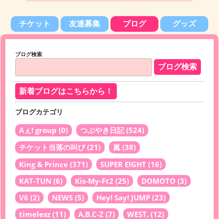
チケット
友達募集
ブログ
グッズ
ブログ検索
新着ブログはこちらから！
ブログカテゴリ
Aぇ! group
(0)
つぶやき日記
(524)
チケット当落の叫び
(21)
嵐
(38)
King & Prince
(371)
SUPER EIGHT
(16)
KAT-TUN
(6)
Kis-My-Ft2
(25)
DOMOTO
(3)
V6
(2)
NEWS
(5)
Hey! Say! JUMP
(23)
timelesz
(11)
A.B.C-Z
(7)
WEST.
(12)