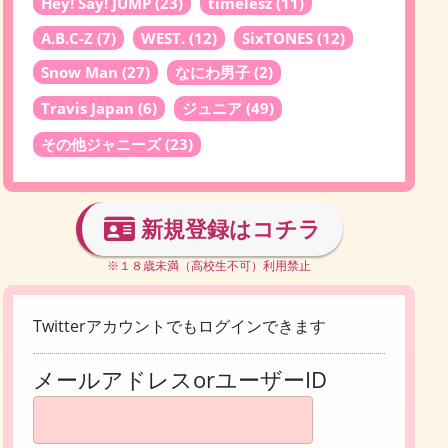
Hey! Say! JUMP
(23)
timelesz
(11)
A.B.C-Z
(7)
WEST.
(12)
SixTONES
(12)
Snow Man
(27)
なにわ男子
(2)
Travis Japan
(6)
ジュニア
(49)
その他ジャニーズ
(23)
新規登録はコチラ
※１８歳未満（高校生不可）利用禁止
Twitterアカウントでもログインできます
メールアドレスorユーザーID