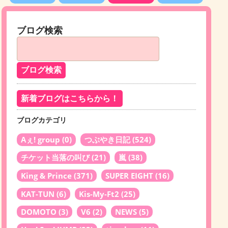
ブログ検索
新着ブログはこちらから！
ブログカテゴリ
Aぇ! group
(0)
つぶやき日記
(524)
チケット当落の叫び
(21)
嵐
(38)
King & Prince
(371)
SUPER EIGHT
(16)
KAT-TUN
(6)
Kis-My-Ft2
(25)
DOMOTO
(3)
V6
(2)
NEWS
(5)