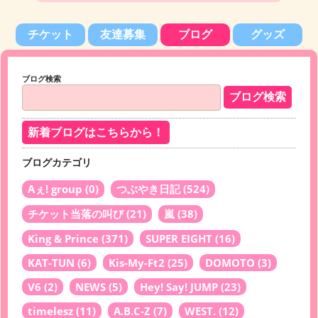
チケット
友達募集
ブログ
グッズ
ブログ検索
新着ブログはこちらから！
ブログカテゴリ
Aぇ! group
(0)
つぶやき日記
(524)
チケット当落の叫び
(21)
嵐
(38)
King & Prince
(371)
SUPER EIGHT
(16)
KAT-TUN
(6)
Kis-My-Ft2
(25)
DOMOTO
(3)
V6
(2)
NEWS
(5)
Hey! Say! JUMP
(23)
timelesz
(11)
A.B.C-Z
(7)
WEST.
(12)