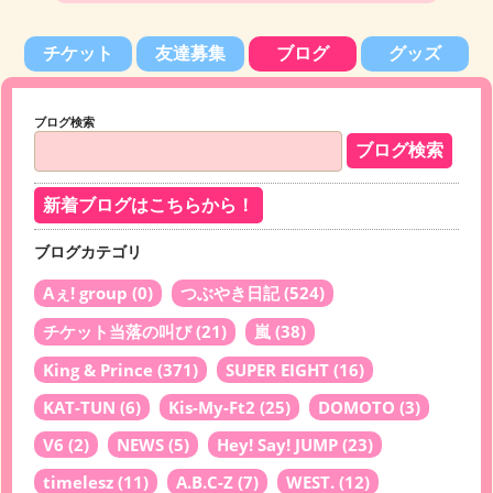
チケット
友達募集
ブログ
グッズ
ブログ検索
新着ブログはこちらから！
ブログカテゴリ
Aぇ! group
(0)
つぶやき日記
(524)
チケット当落の叫び
(21)
嵐
(38)
King & Prince
(371)
SUPER EIGHT
(16)
KAT-TUN
(6)
Kis-My-Ft2
(25)
DOMOTO
(3)
V6
(2)
NEWS
(5)
Hey! Say! JUMP
(23)
timelesz
(11)
A.B.C-Z
(7)
WEST.
(12)