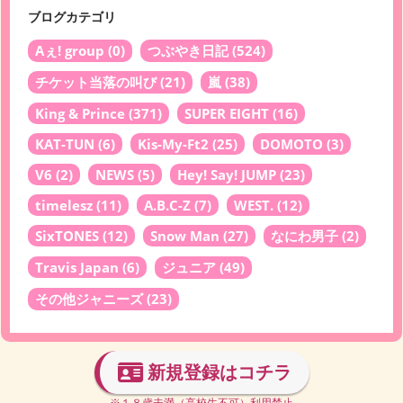
ブログカテゴリ
Aぇ! group
(0)
つぶやき日記
(524)
チケット当落の叫び
(21)
嵐
(38)
King & Prince
(371)
SUPER EIGHT
(16)
KAT-TUN
(6)
Kis-My-Ft2
(25)
DOMOTO
(3)
V6
(2)
NEWS
(5)
Hey! Say! JUMP
(23)
timelesz
(11)
A.B.C-Z
(7)
WEST.
(12)
SixTONES
(12)
Snow Man
(27)
なにわ男子
(2)
Travis Japan
(6)
ジュニア
(49)
その他ジャニーズ
(23)
新規登録はコチラ
※１８歳未満（高校生不可）利用禁止