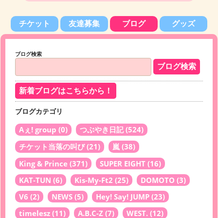
チケット
友達募集
ブログ
グッズ
ブログ検索
新着ブログはこちらから！
ブログカテゴリ
Aぇ! group
(0)
つぶやき日記
(524)
チケット当落の叫び
(21)
嵐
(38)
King & Prince
(371)
SUPER EIGHT
(16)
KAT-TUN
(6)
Kis-My-Ft2
(25)
DOMOTO
(3)
V6
(2)
NEWS
(5)
Hey! Say! JUMP
(23)
timelesz
(11)
A.B.C-Z
(7)
WEST.
(12)