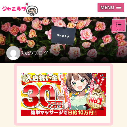
MENU
メニュ
ログイ
Rieのブログ
ユーザ
検索