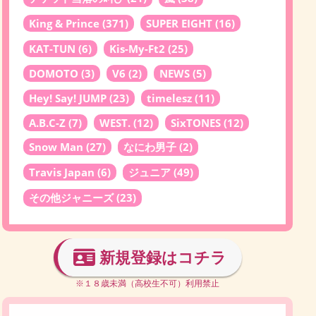
King & Prince
(371)
SUPER EIGHT
(16)
KAT-TUN
(6)
Kis-My-Ft2
(25)
DOMOTO
(3)
V6
(2)
NEWS
(5)
Hey! Say! JUMP
(23)
timelesz
(11)
A.B.C-Z
(7)
WEST.
(12)
SixTONES
(12)
Snow Man
(27)
なにわ男子
(2)
Travis Japan
(6)
ジュニア
(49)
その他ジャニーズ
(23)
新規登録はコチラ
※１８歳未満（高校生不可）利用禁止