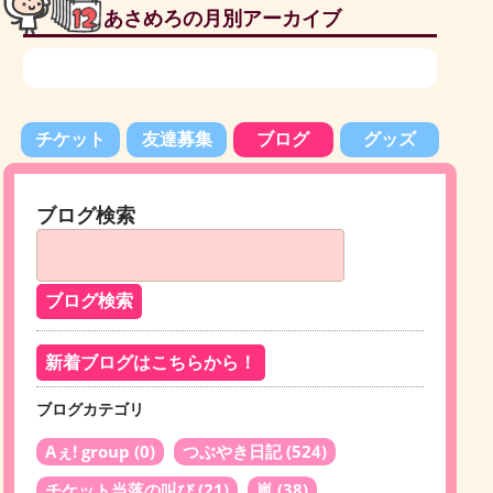
あさめろの月別アーカイブ
チケット
友達募集
ブログ
グッズ
ブログ検索
新着ブログはこちらから！
ブログカテゴリ
Aぇ! group
(0)
つぶやき日記
(524)
チケット当落の叫び
(21)
嵐
(38)