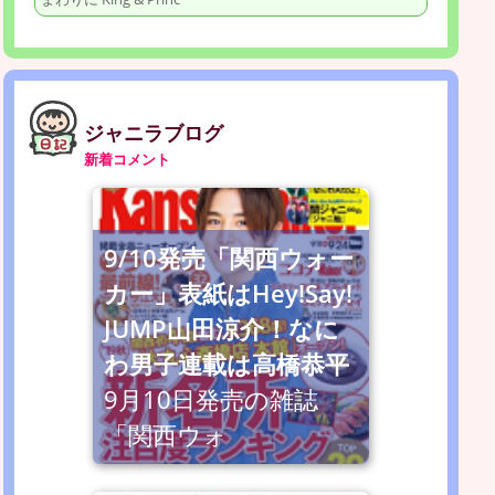
ジャニラブログ
新着コメント
9/10発売「関西ウォー
カー」表紙はHey!Say!
JUMP山田涼介！なに
わ男子連載は高橋恭平
9月10日発売の雑誌
「関西ウォ