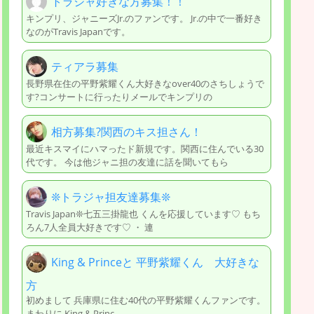
トラジャ好きな方募集！！
キンプリ、ジャニーズJr.のファンです。 Jr.の中で一番好き
なのがTravis Japanです。
ティアラ募集
長野県在住の平野紫耀くん大好きなover40のさちしょうで
す?コンサートに行ったりメールでキンプリの
相方募集?関西のキス担さん！
最近キスマイにハマったド新規です。関西に住んでいる30
代です。 今は他ジャニ担の友達に話を聞いてもら
❊トラジャ担友達募集❊
Travis Japan❊七五三掛龍也 くんを応援しています♡ もち
ろん7人全員大好きです♡ ・ 連
King & Princeと 平野紫耀くん 大好きな
方
初めまして 兵庫県に住む40代の平野紫耀くんファンです。
まわりに King & Princ