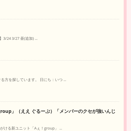
3/27 昼(追加) ...
方を探しています。 日にち：いつ ...
group」（ええ ぐるーぷ）「メンバーのクセが強いんじ
る新ユニット「Aぇ！group」 ...