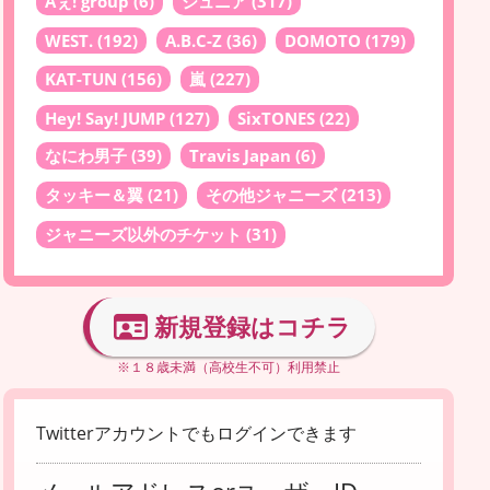
Aぇ! group
(6)
ジュニア
(317)
WEST.
(192)
A.B.C-Z
(36)
DOMOTO
(179)
KAT-TUN
(156)
嵐
(227)
Hey! Say! JUMP
(127)
SixTONES
(22)
なにわ男子
(39)
Travis Japan
(6)
タッキー＆翼
(21)
その他ジャニーズ
(213)
ジャニーズ以外のチケット
(31)
新規登録はコチラ
※１８歳未満（高校生不可）利用禁止
Twitterアカウントでもログインできます