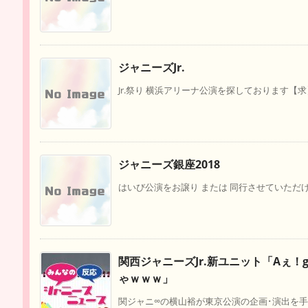
ジャニーズJr.
Jr.祭り 横浜アリーナ公演を探しております【求】3/24 
ジャニーズ銀座2018
はいび公演をお譲り または 同行させていただける
関西ジャニーズJr.新ユニット「Aぇ！
ゃｗｗｗ」
関ジャニ∞の横山裕が東京公演の企画･演出を手がけ