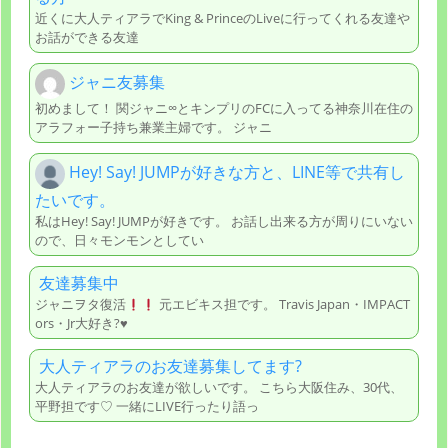
近くに大人ティアラでKing & PrinceのLiveに行ってくれる友達や
お話ができる友達
ジャニ友募集
初めまして！ 関ジャニ∞とキンプリのFCに入ってる神奈川在住の
アラフォー子持ち兼業主婦です。 ジャニ
Hey! Say! JUMPが好きな方と、LINE等で共有し
たいです。
私はHey! Say! JUMPが好きです。 お話し出来る方が周りにいない
ので、日々モンモンとしてい
友達募集中
ジャニヲタ復活
元エビキス担です。 Travis Japan・IMPACT
ors・Jr大好き?♥
大人ティアラのお友達募集してます?
大人ティアラのお友達が欲しいです。 こちら大阪住み、30代、
平野担です♡ 一緒にLIVE行ったり語っ