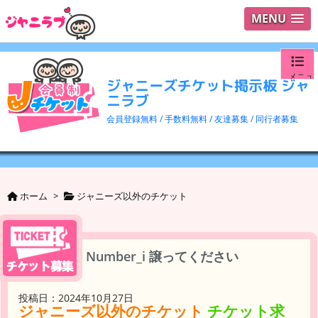
MENU
メニュ
ジャニーズチケット掲示板 ジャ
ニラブ
ログイ
会員登録無料 / 手数料無料 / 友達募集 / 同行者募集
ユーザ
検索
ホーム
>
ジャニーズ以外のチケット
Number_i 譲ってください
投稿日：2024年10月27日
ジャニーズ以外のチケット
チケット求