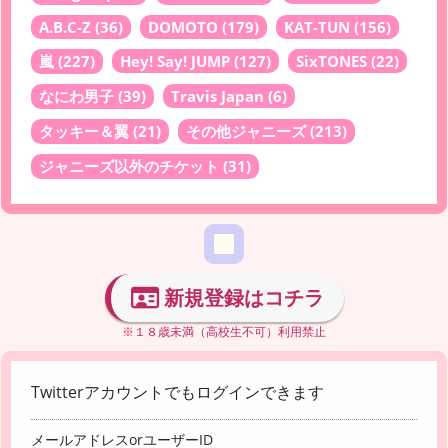
A.B.C-Z
(36)
DOMOTO
(179)
KAT-TUN
(156)
嵐
(227)
Hey! Say! JUMP
(127)
SixTONES
(22)
なにわ男子
(39)
Travis Japan
(6)
タッキー＆翼
(21)
その他ジャニーズ
(213)
ジャニーズ以外のチケット
(31)
新規登録はコチラ
※１８歳未満（高校生不可）利用禁止
Twitterアカウントでもログインできます
メールアドレスorユーザーID