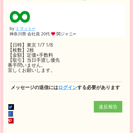
by
トマット∞
神奈川県 会社員 20代
関ジャニ∞
【日時】東京 1/7 1/8
【枚数】2枚
【金額】定価+手数料
【取引】当日手渡し優先
番手問いません。
宜しくお願いします。
メッセージの送信には
ログイン
する必要があります
違反報告