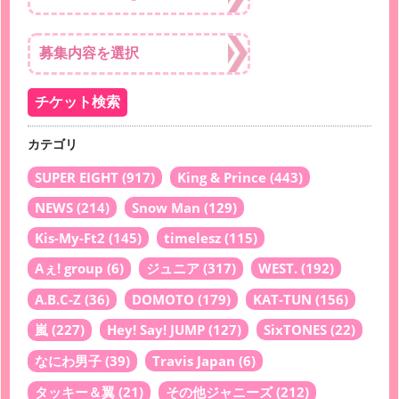
カテゴリ
SUPER EIGHT
(917)
King & Prince
(443)
NEWS
(214)
Snow Man
(129)
Kis-My-Ft2
(145)
timelesz
(115)
Aぇ! group
(6)
ジュニア
(317)
WEST.
(192)
A.B.C-Z
(36)
DOMOTO
(179)
KAT-TUN
(156)
嵐
(227)
Hey! Say! JUMP
(127)
SixTONES
(22)
なにわ男子
(39)
Travis Japan
(6)
タッキー＆翼
(21)
その他ジャニーズ
(212)