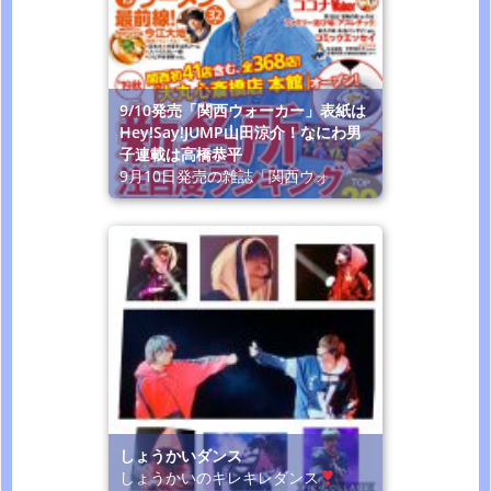
9/10発売「関西ウォーカー」表紙は
Hey!Say!JUMP山田涼介！なにわ男
子連載は高橋恭平
9月10日発売の雑誌「関西ウォ
しょうかいダンス
しょうかいのキレキレダンス