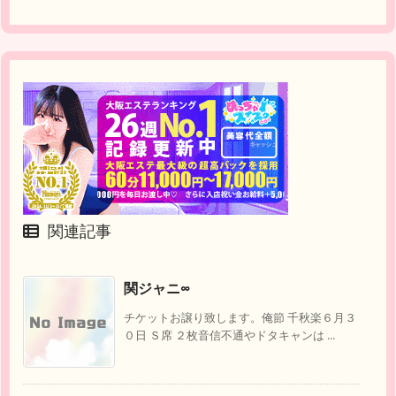
関連記事
関ジャニ∞
チケットお譲り致します。俺節 千秋楽６月３
０日 Ｓ席 ２枚音信不通やドタキャンは ...