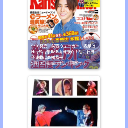
9/10発売「関西ウォーカー」表紙は
Hey!Say!JUMP山田涼介！なにわ男
子連載は高橋恭平
9月10日発売の雑誌「関西ウォ