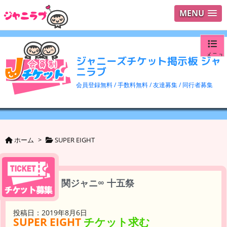
MENU
メニュ
ジャニーズチケット掲示板 ジャ
ニラブ
ログイ
会員登録無料 / 手数料無料 / 友達募集 / 同行者募集
ユーザ
検索
ホーム
>
SUPER EIGHT
関ジャニ∞ 十五祭
投稿日：2019年8月6日
SUPER EIGHT
チケット求む