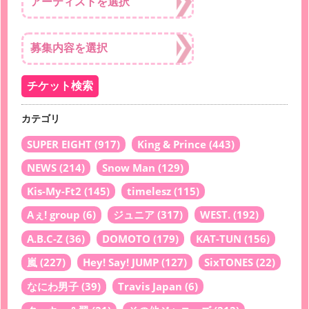
カテゴリ
SUPER EIGHT
(917)
King & Prince
(443)
NEWS
(214)
Snow Man
(129)
Kis-My-Ft2
(145)
timelesz
(115)
Aぇ! group
(6)
ジュニア
(317)
WEST.
(192)
A.B.C-Z
(36)
DOMOTO
(179)
KAT-TUN
(156)
嵐
(227)
Hey! Say! JUMP
(127)
SixTONES
(22)
なにわ男子
(39)
Travis Japan
(6)