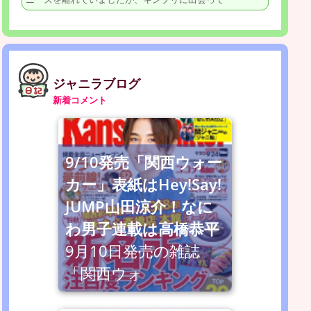
ジャニラブログ
新着コメント
9/10発売「関西ウォー
カー」表紙はHey!Say!
JUMP山田涼介！なに
わ男子連載は高橋恭平
9月10日発売の雑誌
「関西ウォ