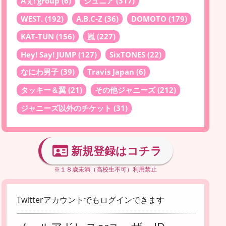
Aぇ! group
(6)
ジュニア
(317)
WEST.
(192)
A.B.C-Z
(36)
DOMOTO
(179)
KAT-TUN
(156)
嵐
(227)
Hey! Say! JUMP
(127)
SixTONES
(22)
なにわ男子
(39)
Travis Japan
(6)
タッキー＆翼
(21)
その他ジャニーズ
(212)
ジャニーズ以外のチケット
(31)
新規登録はコチラ
※１８歳未満（高校生不可）利用禁止
Twitterアカウントでもログインできます