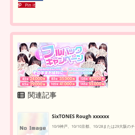
Pin it
関連記事
SixTONES Rough xxxxxx
10/9神戸、10/10京都、10/28または29大阪の