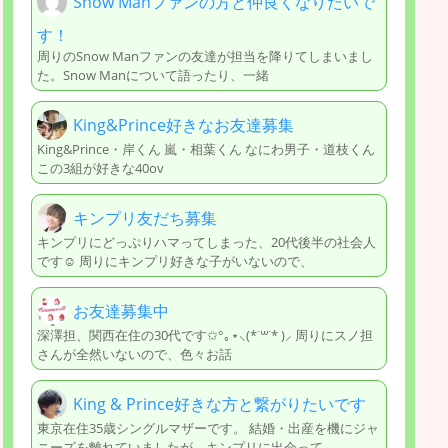
Snow Manファンの方と仲良くなりたいで
す！
周りのSnow Manファンの友達が担当を降りてしまいまし
た。Snow Manについて語ったり、一緒
King&Prince好きなお友達募集
King&Prince・岸くん 嵐・相葉くん なにわ男子・道枝くん
この3組が好きな40ov
キンプリ友だち募集
キンプリにどっぷりハマってしまった、20代後半の社会人
です☺︎ 周りにキンプリ好きな子がいないので、
お友達募集中
深澤担、関西在住の30代です✩°｡⋆⸜(*˙꒳˙* )⸝ 周りにスノ担
さんが全然いないので、色々お話
King & Prince好きな方と繋がりたいです
東京在住35歳シングルマザーです。 結婚・出産を機にジャ
ニーズを離れていましたが、キンプリに出会って