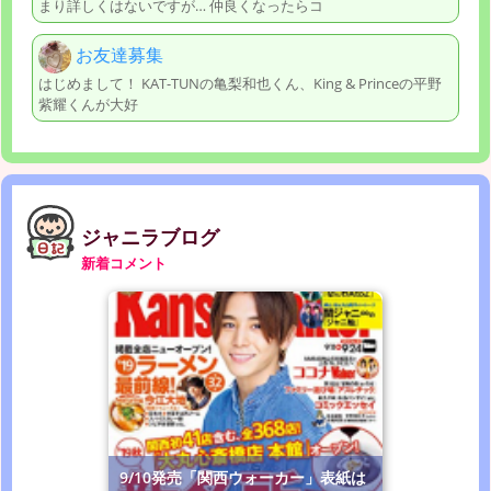
まり詳しくはないですが… 仲良くなったらコ
お友達募集
はじめまして！ KAT-TUNの亀梨和也くん、King & Princeの平野
紫耀くんが大好
ジャニラブログ
新着コメント
9/10発売「関西ウォーカー」表紙は