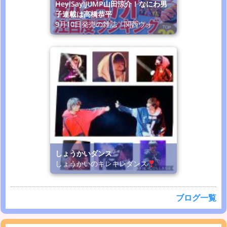
Hey!Say!JUMP山田涼介！なにわ男
子連載は高橋恭平
9月10日発売の雑誌「関西ウォ
しょうかいダンス
しょうかいのキレキレダンス
ブログ一覧