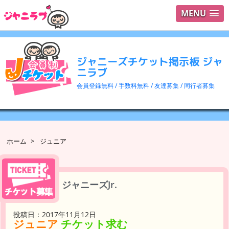
MENU
ログイ
ユーザ
ジャニーズチケット掲示板 ジャ
検索
ニラブ
会員登録無料 / 手数料無料 / 友達募集 / 同行者募集
ホーム
>
ジュニア
ジャニーズJr.
投稿日：2017年11月12日
ジュニア
チケット求む