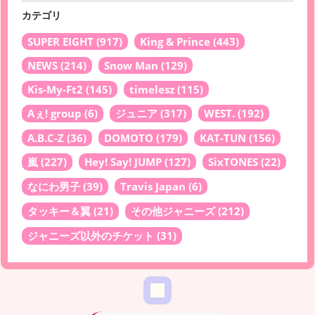
カテゴリ
SUPER EIGHT
(917)
King & Prince
(443)
NEWS
(214)
Snow Man
(129)
Kis-My-Ft2
(145)
timelesz
(115)
Aぇ! group
(6)
ジュニア
(317)
WEST.
(192)
A.B.C-Z
(36)
DOMOTO
(179)
KAT-TUN
(156)
嵐
(227)
Hey! Say! JUMP
(127)
SixTONES
(22)
なにわ男子
(39)
Travis Japan
(6)
タッキー＆翼
(21)
その他ジャニーズ
(212)
ジャニーズ以外のチケット
(31)