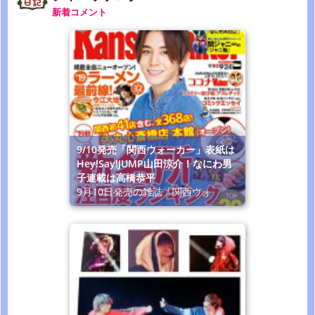
新着コメント
9/10発売「関西ウォーカー」表紙は
Hey!Say!JUMP山田涼介！なにわ男
子連載は高橋恭平
9月10日発売の雑誌「関西ウォ