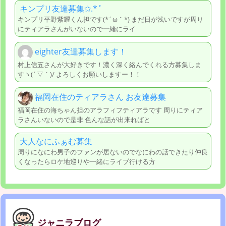
キンプリ友達募集✩.*˚
キンプリ平野紫耀くん担です(*´ω｀*) まだ日が浅いですが周り
にティアラさんがいないので一緒にライ
eighter友達募集します！
村上信五さんが大好きです！濃く深く絡んでくれる方募集しま
すヽ(´▽｀)/ よろしくお願いしますー！！
福岡在住のティアラさん お友達募集
福岡在住の海ちゃん担のアラフィフティアラです 周りにティア
ラさんいないので是非 色んな話が出来ればと
大人なにふぁむ募集
周りになにわ男子のファンが居ないのでなにわの話できたり仲良
くなったらロケ地巡りや一緒にライブ行ける方
ジャニラブログ