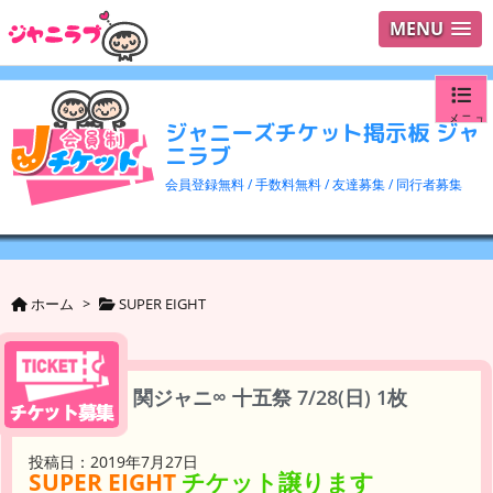
MENU
メニュ
ジャニーズチケット掲示板 ジャ
ニラブ
ログイ
会員登録無料 / 手数料無料 / 友達募集 / 同行者募集
ユーザ
検索
ホーム
>
SUPER EIGHT
関ジャニ∞ 十五祭 7/28(日) 1枚
投稿日：2019年7月27日
SUPER EIGHT
チケット譲ります