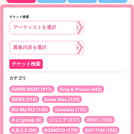
チケット検索
カテゴリ
SUPER EIGHT
(917)
King & Prince
(443)
NEWS
(214)
Snow Man
(129)
Kis-My-Ft2
(145)
timelesz
(115)
Aぇ! group
(6)
ジュニア
(317)
WEST.
(192)
A.B.C-Z
(36)
DOMOTO
(179)
KAT-TUN
(156)