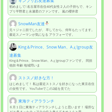
キンプリお友達募集
初めまして! 名古屋市在住40代女性２人の子持ちで、キン
プリ平野君と永瀬君のファンです。 嵐の櫻井君
SnowMan友達
元々ジャニ担でしたが、 卒してから、何年もたってます。
最近スノーマンが気になる アラフォーです。
King＆Prince、Snow Man、Aぇ!group友
達募集
King＆Prince、Snow Man、Aぇ!groupファンです。 同担
他担 年齢 地域問いま
ストスノ好きな方！
はじめまして！ 私は最近ストスノを好きになった東京在住
の女性です。 YouTubeでこの2組を見てた
東海ティアラランチ
６月１日に東海ティアラランチしようと思います！ 場所な
どは 集まったティアラの住み考えてきめようと思