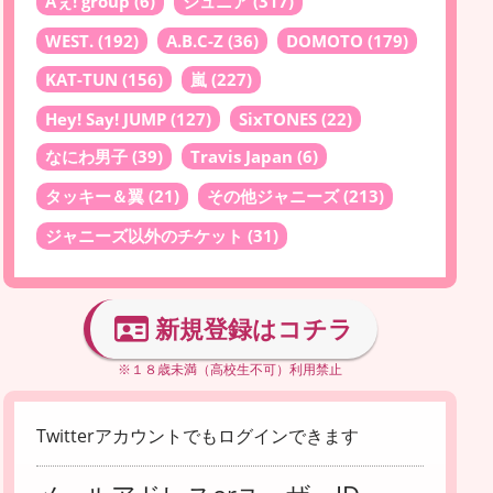
Aぇ! group
(6)
ジュニア
(317)
WEST.
(192)
A.B.C-Z
(36)
DOMOTO
(179)
KAT-TUN
(156)
嵐
(227)
Hey! Say! JUMP
(127)
SixTONES
(22)
なにわ男子
(39)
Travis Japan
(6)
タッキー＆翼
(21)
その他ジャニーズ
(213)
ジャニーズ以外のチケット
(31)
新規登録はコチラ
※１８歳未満（高校生不可）利用禁止
Twitterアカウントでもログインできます