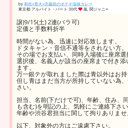
by
和也×章大×忠義担のポテチ塩味カレー
東京都 アルバイト・パート 30代
嵐, 関ジャニ∞
譲)9/15(土) 2連(バラ可)
定価と手数料折半
時間がない為、迅速に対応致します。
ドタキャン・音信不通等をされない方。
その場でお支払い、同時入場後に座席選
選択後、名義人が該当の座席まで付き添
ます。
万一銀テが取れました際は青以外はお持
但し青はまだ当方が所持していない為、
さい。
担当、名前(下だけで可)、年齢、住み、
も含む)を明記の上、気軽にご連絡下さ
年齢や渋谷君担当に関して拘りありませ
以下、対象外の方はご遠慮下さい。