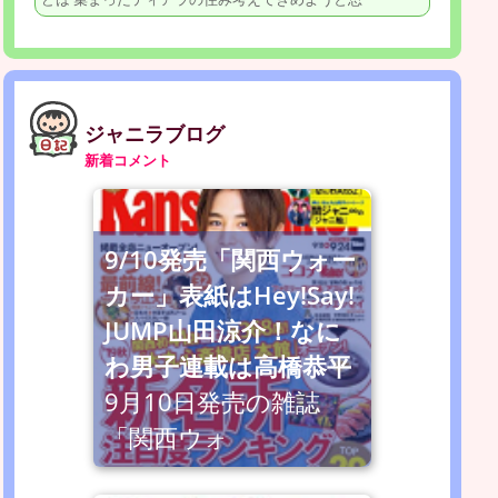
ジャニラブログ
新着コメント
9/10発売「関西ウォー
カー」表紙はHey!Say!
JUMP山田涼介！なに
わ男子連載は高橋恭平
9月10日発売の雑誌
「関西ウォ