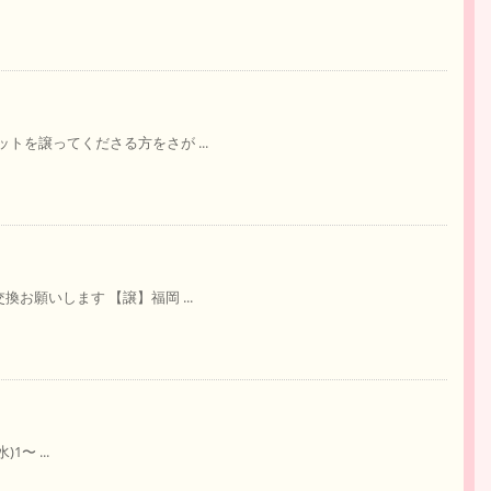
ットを譲ってくださる方をさが ...
交換お願いします 【譲】福岡 ...
)1〜 ...