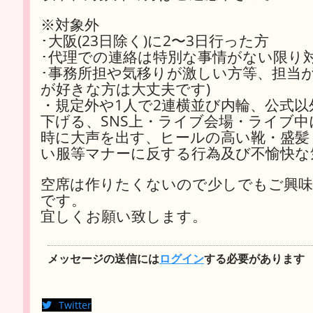
※対象外
･大阪(23日除く)に2〜3日行った方
･代理での連絡は特別な事情がない限り
･事務所担や気移りが激しい方等、担当
が好きな方は大丈夫です)
・規定外や1人で2連横並び内輪、公式
下げる、SNS上・ライブ会場・ライブ
時に大声を出す、ヒールの高い靴・盛髪
い服等マナーに反する行為及び不愉快な
空席は作りたくないので少しでもご興味
です。
宜しくお願い致します。
メッセージの送信には
ログイン
する必要があります
Twitter