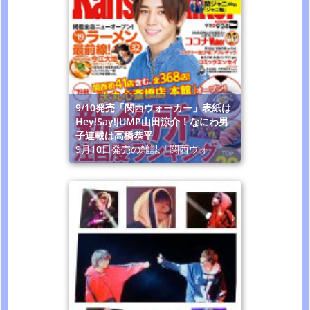
9/10発売「関西ウォーカー」表紙は
Hey!Say!JUMP山田涼介！なにわ男
子連載は高橋恭平
9月10日発売の雑誌「関西ウォ