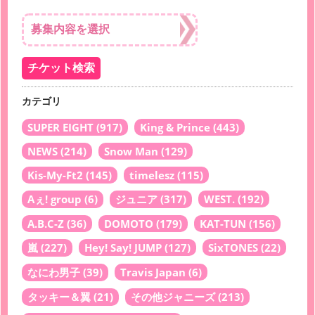
カテゴリ
SUPER EIGHT
(917)
King & Prince
(443)
NEWS
(214)
Snow Man
(129)
Kis-My-Ft2
(145)
timelesz
(115)
Aぇ! group
(6)
ジュニア
(317)
WEST.
(192)
A.B.C-Z
(36)
DOMOTO
(179)
KAT-TUN
(156)
嵐
(227)
Hey! Say! JUMP
(127)
SixTONES
(22)
なにわ男子
(39)
Travis Japan
(6)
タッキー＆翼
(21)
その他ジャニーズ
(213)