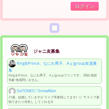
ジャニ友募集
King&Prince、なにわ男子、Aぇ!group友達募
集
King＆Prince、なにわ男子、Aぇ!groupファンです。 同担 他担
年齢 地域問いません。
SixTONES♡SnowMan
27歳、結婚していますが ライブ等参戦してます(´∪︎`*) ライブ参
戦できたり仲良し してくれる方