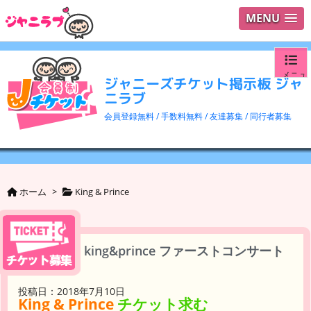
MENU
メニュ
ジャニーズチケット掲示板 ジャ
ニラブ
ログイ
会員登録無料 / 手数料無料 / 友達募集 / 同行者募集
ユーザ
検索
ホーム
>
King & Prince
king&prince ファーストコンサート
投稿日：2018年7月10日
King & Prince
チケット求む