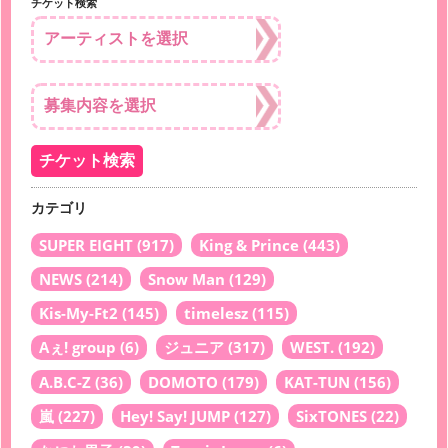
チケット検索
カテゴリ
SUPER EIGHT
(917)
King & Prince
(443)
NEWS
(214)
Snow Man
(129)
Kis-My-Ft2
(145)
timelesz
(115)
Aぇ! group
(6)
ジュニア
(317)
WEST.
(192)
A.B.C-Z
(36)
DOMOTO
(179)
KAT-TUN
(156)
嵐
(227)
Hey! Say! JUMP
(127)
SixTONES
(22)