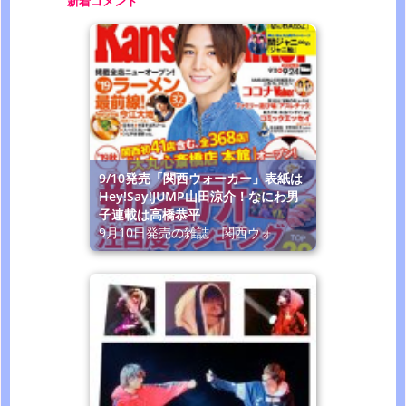
新着コメント
9/10発売「関西ウォーカー」表紙は
Hey!Say!JUMP山田涼介！なにわ男
子連載は高橋恭平
9月10日発売の雑誌「関西ウォ