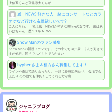
上信五くんと宮舘涼太くんが
嵐 NEWS 好きな人一緒にコンサートなどカラ
オケなど行ける友達欲しいです?
こんにちわ。 私は嵐 NEWSがすきな98lineの女です。 嵐はあ
いばちゃん 歴１１年 NEWS
Snow Manのファン募集
Snow Manの新規ファンです。 その中でも向井康二くんが好きで
すが他担、同担でもどちらでもかまい
hyphenさま＆相方さん募集してます！
ラインや通話で語り合ったり、 一緒に参戦出来たり、 会場で会
えたり その他でも仲良くしてくれる方が出
ジャニラブログ