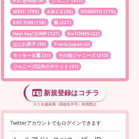
Aぇ! group
(6)
ジュニア
(317)
WEST.
(192)
A.B.C-Z
(36)
DOMOTO
(179)
KAT-TUN
(156)
嵐
(227)
Hey! Say! JUMP
(127)
SixTONES
(22)
なにわ男子
(39)
Travis Japan
(6)
タッキー＆翼
(21)
その他ジャニーズ
(213)
ジャニーズ以外のチケット
(31)
新規登録はコチラ
※１８歳未満（高校生不可）利用禁止
Twitterアカウントでもログインできます