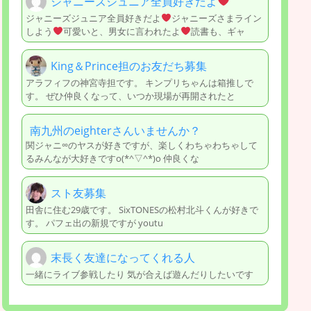
ジャニーズジュニア全員好きだよ
ジャニーズジュニア全員好きだよ
ジャニーズさまライン
しよう
可愛いと、男女に言われたよ
読書も、ギャ
King＆Prince担のお友だち募集
アラフィフの神宮寺担です。 キンプリちゃんは箱推しで
す。 ぜひ仲良くなって、いつか現場が再開されたと
南九州のeighterさんいませんか？
関ジャニ∞のヤスが好きですが、楽しくわちゃわちゃして
るみんなが大好きですo(*^▽^*)o 仲良くな
スト友募集
田舎に住む29歳です。 SixTONESの松村北斗くんが好きで
す。 パフェ出の新規ですが youtu
末長く友達になってくれる人
一緒にライブ参戦したり 気が合えば遊んだりしたいです