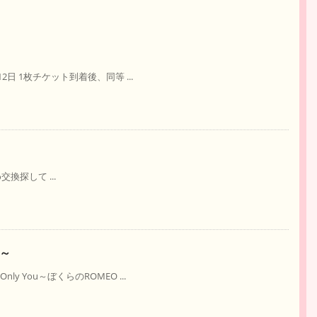
日 1枚チケット到着後、同等 ...
め交換探して ...
T～
 You～ぼくらのROMEO ...