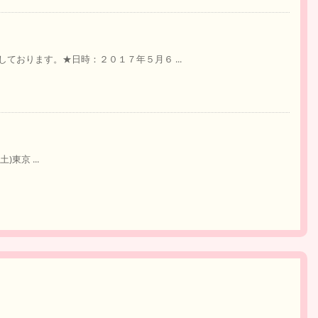
ております。★日時：２０１７年５月６ ...
土)東京 ...