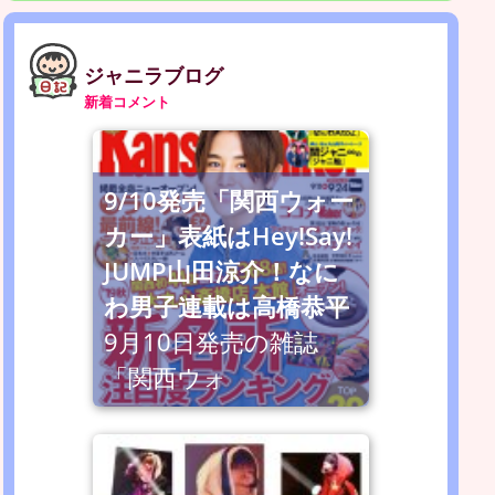
ジャニラブログ
新着コメント
9/10発売「関西ウォー
カー」表紙はHey!Say!
JUMP山田涼介！なに
わ男子連載は高橋恭平
9月10日発売の雑誌
「関西ウォ