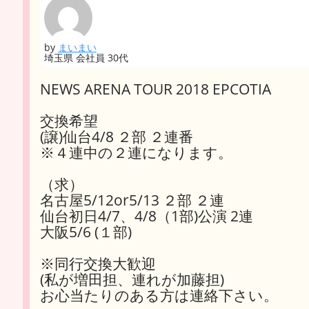
by
まいまい
埼玉県 会社員 30代
NEWS ARENA TOUR 2018 EPCOTIA
交換希望
(譲)仙台4/8 ２部 ２連番
※４連中の２連になります。
（求）
名古屋5/12or5/13 ２部 ２連
仙台初日4/7、4/8（1部)公演 2連
大阪5/6 (１部)
※同行交換大歓迎
(私が増田担、連れが加藤担)
お心当たりのある方は連絡下さい。