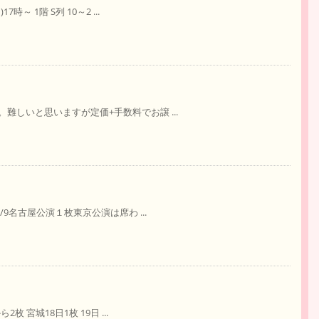
 1階 S列 10～2 ...
しいと思いますが定価+手数料でお譲 ...
9名古屋公演１枚東京公演は席わ ...
 宮城18日1枚 19日 ...