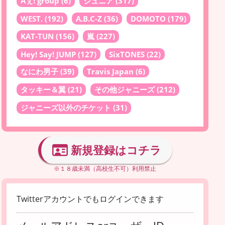
Aぇ! group
(6)
ジュニア
(317)
WEST.
(192)
A.B.C-Z
(36)
DOMOTO
(179)
KAT-TUN
(156)
嵐
(227)
Hey! Say! JUMP
(127)
SixTONES
(22)
なにわ男子
(39)
Travis Japan
(6)
タッキー＆翼
(21)
その他ジャニーズ
(212)
ジャニーズ以外のチケット
(31)
新規登録はコチラ
※１８歳未満（高校生不可）利用禁止
Twitterアカウントでもログインできます