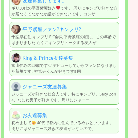
友達募集してます。
ギリ30代の平野紫耀好き
です。 周りにキンプリ好きな方
が居なくてなかなか話ができないです。コンサ
平野紫耀ファン?キンプリ?
千葉県在住 キンプリＦC会員 平野紫耀の沼に、この年齢で
はまりました 近くにキンプリトークする友人が
King & Prince友達募集
富山住みの29歳です♡ デビューしてからファンになりまし
た新規です‼︎ 神宮寺くんが好きです‼︎ 同
ジャニーズ友達募集
ジャニーズが好きな社会人です。特にキンプリ、Sexy Zon
e、なにわ男子が好きです。周りにジャニー
お友達募集
初めまして
40代で都内に住んでいるめぃといいます。
周りにはジャニーズ好きの友達がいないので、