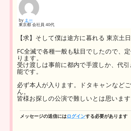
by
まー
東京都 会社員 40代
【求】そして僕は途方に暮れる 東京土
FC全滅で各種一般も駄目でしたので、
ります。
受け渡しは事前に都内で手渡しか、代引
能です。
必ず本人が入ります。ドタキャンなどご
ん。
皆様お探しの公演で難しいとは思います
メッセージの送信には
ログイン
する必要があります