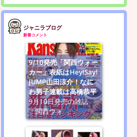
ジャニラブログ
新着コメント
9/10発売「関西ウォー
カー」表紙はHey!Say!
JUMP山田涼介！なに
わ男子連載は高橋恭平
9月10日発売の雑誌
「関西ウォ