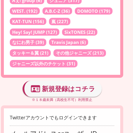
Aぇ! group
(6)
ジュニア
(317)
WEST.
(192)
A.B.C-Z
(36)
DOMOTO
(179)
KAT-TUN
(156)
嵐
(227)
Hey! Say! JUMP
(127)
SixTONES
(22)
なにわ男子
(39)
Travis Japan
(6)
タッキー＆翼
(21)
その他ジャニーズ
(213)
ジャニーズ以外のチケット
(31)
新規登録はコチラ
※１８歳未満（高校生不可）利用禁止
Twitterアカウントでもログインできます