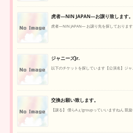
虎者―NIN JAPAN―お譲り致します
虎者―NIN JAPAN― お譲り先を探しております。 
ジャニーズJr.
以下のチケットを探しています【公演名】ジャニーズ
交換お願い致します。
【譲る】 僕らAぇ!groupっていいますねん 凱旋公演 