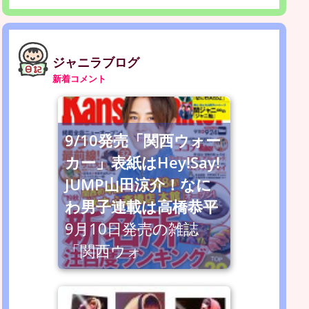
ジャニラブログ
新着コメント
9/10発売「関西ウォー
カー」表紙はHey!Say!
JUMP山田涼介！なに
わ男子連載は高橋恭平
9月10日発売の雑誌
「関西ウォ