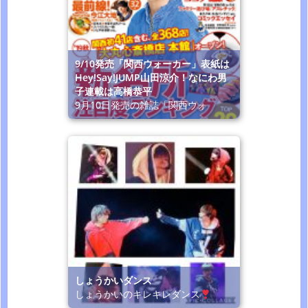
9/10発売「関西ウォーカー」表紙は
Hey!Say!JUMP山田涼介！なにわ男
子連載は高橋恭平
9月10日発売の雑誌「関西ウォ
しょうかいダンス
しょうかいのキレキレダンス