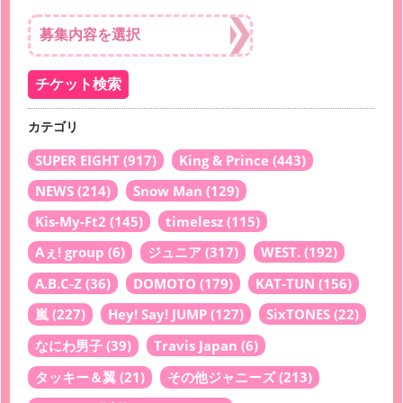
カテゴリ
SUPER EIGHT
(917)
King & Prince
(443)
NEWS
(214)
Snow Man
(129)
Kis-My-Ft2
(145)
timelesz
(115)
Aぇ! group
(6)
ジュニア
(317)
WEST.
(192)
A.B.C-Z
(36)
DOMOTO
(179)
KAT-TUN
(156)
嵐
(227)
Hey! Say! JUMP
(127)
SixTONES
(22)
なにわ男子
(39)
Travis Japan
(6)
タッキー＆翼
(21)
その他ジャニーズ
(213)