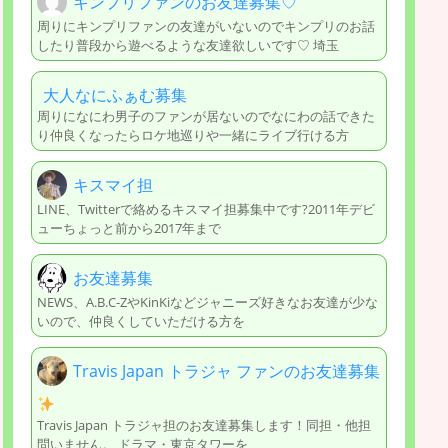
キンプリファンのお友達募集♡
周りにキンプリファンの友達がいないのでキンプリのお話
したり普段から遊べるような友達欲しいです♡ 埼玉
大人なにふぁむ募集
周りになにわ男子のファンが居ないのでなにわの話できた
り仲良くなったらロケ地巡りや一緒にライブ行ける方
キスマイ担
LINE、Twitterで絡めるキスマイ担募集中です?2011年デビ
ューちょっと前から2017年まで
お友達募集
NEWS、A.B.C-ZやKinKiなどジャニーズ好きなお友達が少な
いので、仲良くしていただける方を
Travis Japan トラジャ ファンのお友達募集
Travis Japan トラジャ担のお友達募集します！同担・他担
問いません。 ドラマ・東京タワーを