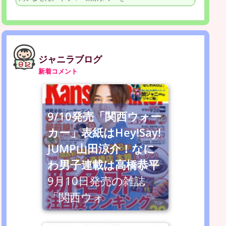
ジャニラブログ
新着コメント
9/10発売「関西ウォー
カー」表紙はHey!Say!
JUMP山田涼介！なに
わ男子連載は高橋恭平
9月10日発売の雑誌
「関西ウォ