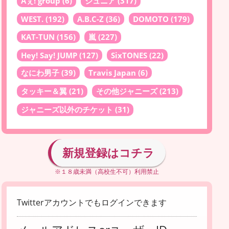
Aぇ! group
(6)
ジュニア
(317)
WEST.
(192)
A.B.C-Z
(36)
DOMOTO
(179)
KAT-TUN
(156)
嵐
(227)
Hey! Say! JUMP
(127)
SixTONES
(22)
なにわ男子
(39)
Travis Japan
(6)
タッキー＆翼
(21)
その他ジャニーズ
(213)
ジャニーズ以外のチケット
(31)
新規登録はコチラ
※１８歳未満（高校生不可）利用禁止
Twitterアカウントでもログインできます