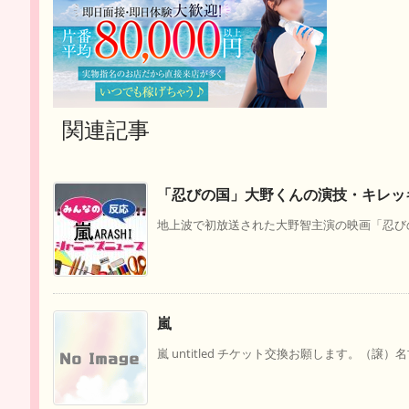
関連記事
「忍びの国」大野くんの演技・キレッ
地上波で初放送された大野智主演の映画「忍びの
嵐
嵐 untitled チケット交換お願します。（譲）名