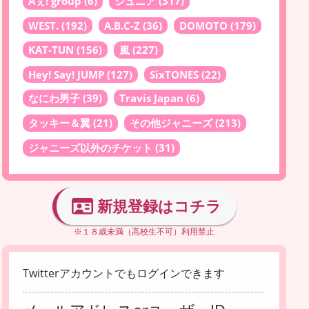
Aぇ! group
(6)
ジュニア
(317)
WEST.
(192)
A.B.C-Z
(36)
DOMOTO
(179)
KAT-TUN
(156)
嵐
(227)
Hey! Say! JUMP
(127)
SixTONES
(22)
なにわ男子
(39)
Travis Japan
(6)
タッキー＆翼
(21)
その他ジャニーズ
(213)
ジャニーズ以外のチケット
(31)
新規登録はコチラ
※１８歳未満（高校生不可）利用禁止
Twitterアカウントでもログインできます