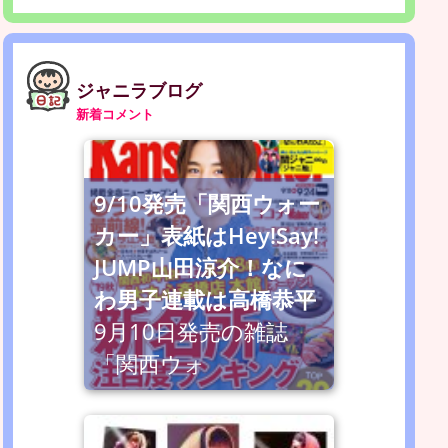
ジャニラブログ
新着コメント
9/10発売「関西ウォー
カー」表紙はHey!Say!
JUMP山田涼介！なに
わ男子連載は高橋恭平
9月10日発売の雑誌
「関西ウォ