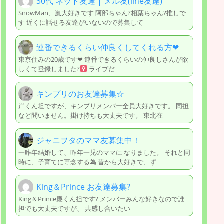
30代 ネット友達 | メル友(line友達)
SnowMan、嵐大好きです 阿部ちゃん?相葉ちゃん?推しで
す 近くに話せる友達がいないので募集して
連番できるくらい仲良くしてくれる方‪‪❤︎‬
東京住みの20歳です‪‪❤︎‬ 連番できるくらいの仲良しさんが欲
しくて登録しました?‍
ライブだ
キンプリのお友達募集☆
岸くん坦ですが、キンプリメンバー全員大好きです。 同担
など問いません。掛け持ちも大丈夫です。 東北在
ジャニヲタのママ友募集中！
一昨年結婚して、昨年一児のママに なりました。 それと同
時に、子育てに専念する為 昔から大好きで、ず
King＆Prince お友達募集?
King＆Prince廉くん担です? メンバーみんな好きなので誰
担でも大丈夫ですが、 共感し合いたい