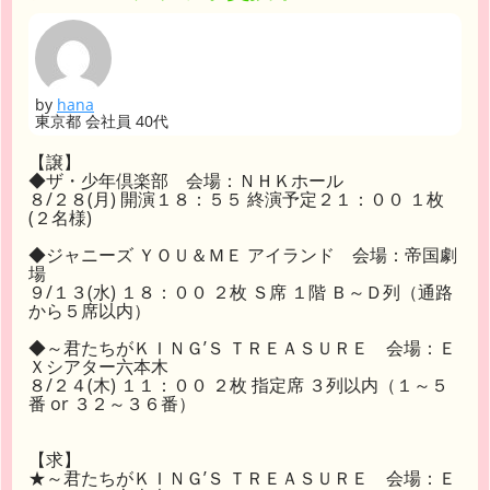
by
hana
東京都 会社員 40代
【譲】
◆ザ・少年倶楽部 会場：ＮＨＫホール
８/２８(月) 開演１８：５５ 終演予定２１：００ １枚
(２名様)
◆ジャニーズ ＹＯＵ＆ＭＥ アイランド 会場：帝国劇
場
９/１３(水) １８：００ ２枚 Ｓ席 １階 Ｂ～Ｄ列（通路
から５席以内）
◆～君たちがＫＩＮＧ’Ｓ ＴＲＥＡＳＵＲＥ 会場：Ｅ
Ｘシアター六本木
８/２４(木) １１：００ ２枚 指定席 ３列以内（１～５
番 or ３２～３６番）
【求】
★～君たちがＫＩＮＧ’Ｓ ＴＲＥＡＳＵＲＥ 会場：Ｅ