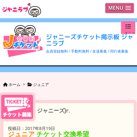
MENU
メニュ
ジャニーズチケット掲示板 ジャ
ニラブ
ログイ
会員登録無料 / 手数料無料 / 友達募集 / 同行者募集
ユーザ
検索
ホーム
>
ジュニア
ジャニーズJr.
投稿日：2017年8月19日
ジュニア
チケット交換希望