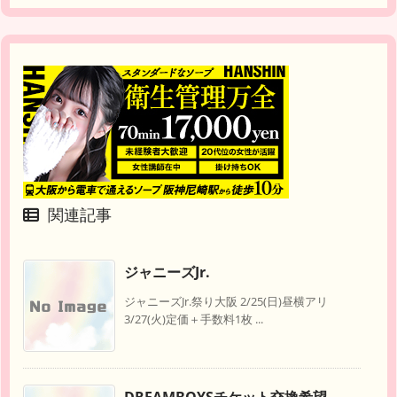
関連記事
ジャニーズJr.
ジャニーズJr.祭り大阪 2/25(日)昼横アリ
3/27(火)定価＋手数料1枚 ...