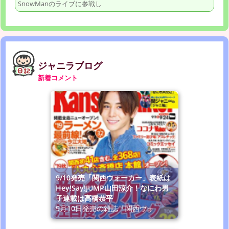
SnowManのライブに参戦し
ジャニラブログ
新着コメント
9/10発売「関西ウォーカー」表紙は
Hey!Say!JUMP山田涼介！なにわ男
子連載は高橋恭平
9月10日発売の雑誌「関西ウォ