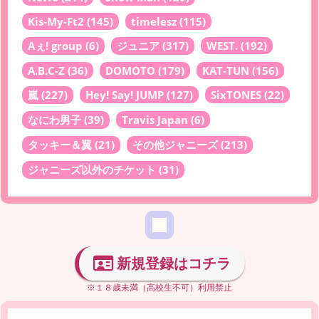
Kis-My-Ft2
(145)
timelesz
(115)
Aぇ! group
(6)
ジュニア
(317)
WEST.
(192)
A.B.C-Z
(36)
DOMOTO
(179)
KAT-TUN
(156)
嵐
(227)
Hey! Say! JUMP
(127)
SixTONES
(22)
なにわ男子
(39)
Travis Japan
(6)
タッキー＆翼
(21)
その他ジャニーズ
(213)
ジャニーズ以外のチケット
(31)
新規登録はコチラ
※１８歳未満（高校生不可）利用禁止