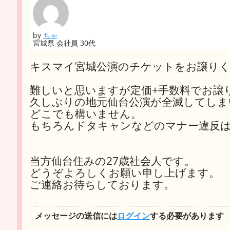
by
ちゃ
宮城県 会社員 30代
キスマイ宮城公演のチケットをお譲り
難しいと思いますが定価+手数料でお譲
久しぶりの地元仙台公演が全滅してしま
どこでも構いません。
もちろんドタキャンなどのマナー違反
当方仙台住みの27歳社会人です。
どうぞよろしくお願い申し上げます。
ご連絡お待ちしております。
メッセージの送信には
ログイン
する必要があります