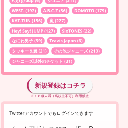
Aぇ! group
(6)
ジュニア
(317)
WEST.
(192)
A.B.C-Z
(36)
DOMOTO
(179)
KAT-TUN
(156)
嵐
(227)
Hey! Say! JUMP
(127)
SixTONES
(22)
なにわ男子
(39)
Travis Japan
(6)
タッキー＆翼
(21)
その他ジャニーズ
(213)
ジャニーズ以外のチケット
(31)
新規登録はコチラ
※１８歳未満（高校生不可）利用禁止
Twitterアカウントでもログインできます