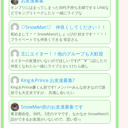
お友達募集
キンプリにはまってしまった30代子持ち主婦です☺ LINEな
どでキンプリトークしたり 一緒にライブな
♡SnowMan♡ 仲良くしてください！！
初めまして＾＾ SnowManのしょっぴが 好きです＾＾！！
プライベートでも仲良くできる 安定さん
主にエイター！！他のグループも大歓迎
エイターの友達がいないのでほしいです(*￣∀￣) 話したり
仲良くなれたら一緒にライブとかいけたら嬉し
King＆Prince お友達募集?
King＆Prince廉くん担です? メンバーみんな好きなので誰
担でも大丈夫ですが、 共感し合いたい
SnowMan担のお友達募集です
東京都在住。30代。3児のママです。なかなか SnowManの
話ができるお友達がいないので、思い切っ