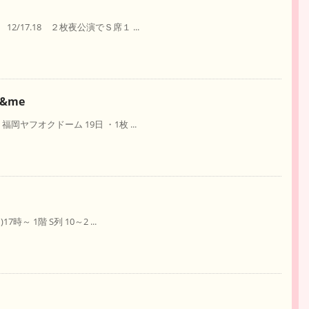
17.18 ２枚夜公演でＳ席１ ...
u&me
ヤフオクドーム 19日 ・1枚 ...
 1階 S列 10～2 ...