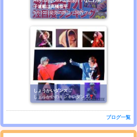
Hey!Say!JUMP山田涼介！なにわ男
子連載は高橋恭平
9月10日発売の雑誌「関西ウォ
しょうかいダンス
しょうかいのキレキレダンス
ブログ一覧