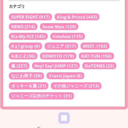
カテゴリ
SUPER EIGHT
(917)
King & Prince
(443)
NEWS
(214)
Snow Man
(129)
Kis-My-Ft2
(145)
timelesz
(115)
Aぇ! group
(6)
ジュニア
(317)
WEST.
(192)
A.B.C-Z
(36)
DOMOTO
(179)
KAT-TUN
(156)
嵐
(227)
Hey! Say! JUMP
(127)
SixTONES
(22)
なにわ男子
(39)
Travis Japan
(6)
タッキー＆翼
(21)
その他ジャニーズ
(213)
ジャニーズ以外のチケット
(31)