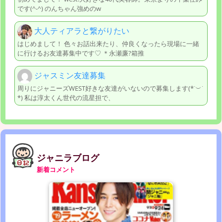
です(^-^) のんちゃん強めのw
大人ティアラと繋がりたい
はじめまして！ 色々お話出来たり、仲良くなったら現場に一緒
に行けるお友達募集中です♡ ＊永瀬廉?箱推
ジャスミン友達募集
周りにジャニーズWEST好きな友達がいないので募集します(*˙︶˙
*) 私は淳太くん世代の流星担で、
ジャニラブログ
新着コメント