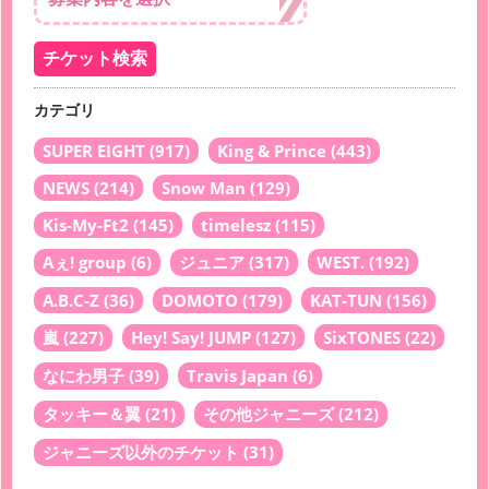
カテゴリ
SUPER EIGHT
(917)
King & Prince
(443)
NEWS
(214)
Snow Man
(129)
Kis-My-Ft2
(145)
timelesz
(115)
Aぇ! group
(6)
ジュニア
(317)
WEST.
(192)
A.B.C-Z
(36)
DOMOTO
(179)
KAT-TUN
(156)
嵐
(227)
Hey! Say! JUMP
(127)
SixTONES
(22)
なにわ男子
(39)
Travis Japan
(6)
タッキー＆翼
(21)
その他ジャニーズ
(212)
ジャニーズ以外のチケット
(31)