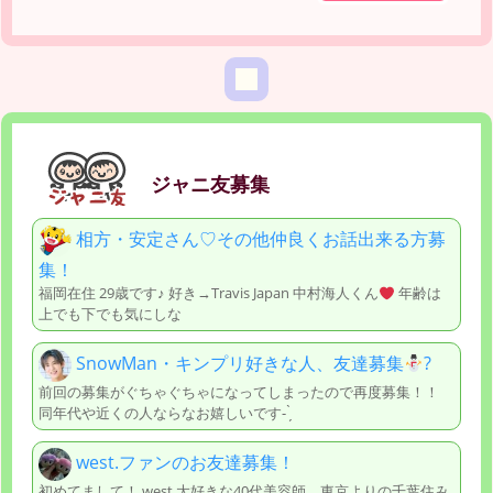
ジャニ友募集
相方・安定さん♡その他仲良くお話出来る方募
集！
福岡在住 29歳です♪ 好き→Travis Japan 中村海人くん
年齢は
上でも下でも気にしな
SnowMan・キンプリ好きな人、友達募集
?
前回の募集がぐちゃぐちゃになってしまったので再度募集！！
同年代や近くの人ならなお嬉しいです- ̗̀
west.ファンのお友達募集！
初めてまして！ west.大好きな40代美容師。東京よりの千葉住み