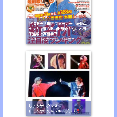
9/10発売「関西ウォーカー」表紙は
Hey!Say!JUMP山田涼介！なにわ男
子連載は高橋恭平
9月10日発売の雑誌「関西ウォ
しょうかいダンス
しょうかいのキレキレダンス