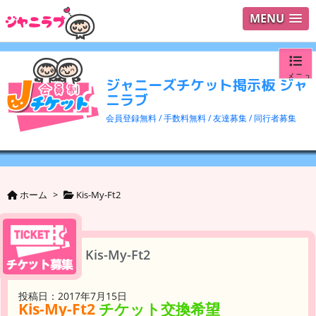
MENU
メニュ
ジャニーズチケット掲示板 ジャ
ニラブ
ログイ
会員登録無料 / 手数料無料 / 友達募集 / 同行者募集
ユーザ
検索
ホーム
>
Kis-My-Ft2
Kis-My-Ft2
投稿日：2017年7月15日
Kis-My-Ft2
チケット交換希望