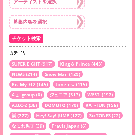
カテゴリ
SUPER EIGHT
(917)
King & Prince
(443)
NEWS
(214)
Snow Man
(129)
Kis-My-Ft2
(145)
timelesz
(115)
Aぇ! group
(6)
ジュニア
(317)
WEST.
(192)
A.B.C-Z
(36)
DOMOTO
(179)
KAT-TUN
(156)
嵐
(227)
Hey! Say! JUMP
(127)
SixTONES
(22)
なにわ男子
(39)
Travis Japan
(6)