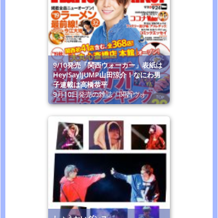
9/10発売「関西ウォーカー」表紙は
Hey!Say!JUMP山田涼介！なにわ男
子連載は高橋恭平
9月10日発売の雑誌「関西ウォ