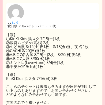
by
ゆう
愛知県 アルバイト・パート 30代
【譲】
①KinKi Kids 浜スタ 7/15(土)1枚
②銀魂ムビチケ(高杉) 2枚
③のど自慢 8/12(土)夜1枚、8/18(金)昼、夜 各1枚
④GACHI 8/20(日)昼1枚
⑤A.B.C-Z名古屋 8/19(土)2枚、8/20(日)夜4枚
⑥A.B.C-Z大宮 8/30(水)1枚
⑦キントレ(Loveｰtune) 8/4(金)1枚
⑧平安神宮 9/1(金)1枚
【求】
KinKi Kids 浜スタ 7/16(日) 3枚
こちらのチケットは未着も含みますが座席が判明して
いるものもありますので、お問い合わせください。
どのような組み合わせでも可能です。
質問のみでも構いません。