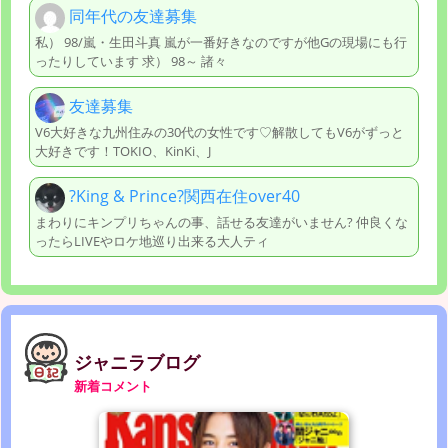
同年代の友達募集
私） 98/嵐・生田斗真 嵐が一番好きなのですが他Gの現場にも行
ったりしています 求） 98～ 諸々
友達募集
V6大好きな九州住みの30代の女性です♡解散してもV6がずっと
大好きです！TOKIO、KinKi、J
?King & Prince?関西在住over40
まわりにキンプリちゃんの事、話せる友達がいません? 仲良くな
ったらLIVEやロケ地巡り出来る大人ティ
ジャニラブログ
新着コメント